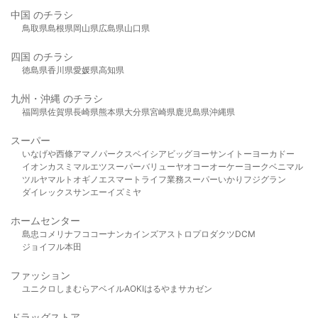
中国 のチラシ
鳥取県
島根県
岡山県
広島県
山口県
四国 のチラシ
徳島県
香川県
愛媛県
高知県
九州・沖縄 のチラシ
福岡県
佐賀県
長崎県
熊本県
大分県
宮崎県
鹿児島県
沖縄県
スーパー
いなげや
西條
アマノパークス
ベイシア
ビッグヨーサン
イトーヨーカドー
イオン
カスミ
マルエツ
スーパーバリュー
ヤオコー
オーケー
ヨークベニマル
ツルヤ
マルト
オギノ
エスマート
ライフ
業務スーパー
いかり
フジグラン
ダイレックス
サンエー
イズミヤ
ホームセンター
島忠
コメリ
ナフコ
コーナン
カインズ
アストロプロダクツ
DCM
ジョイフル本田
ファッション
ユニクロ
しまむら
アベイル
AOKI
はるやま
サカゼン
ドラッグストア