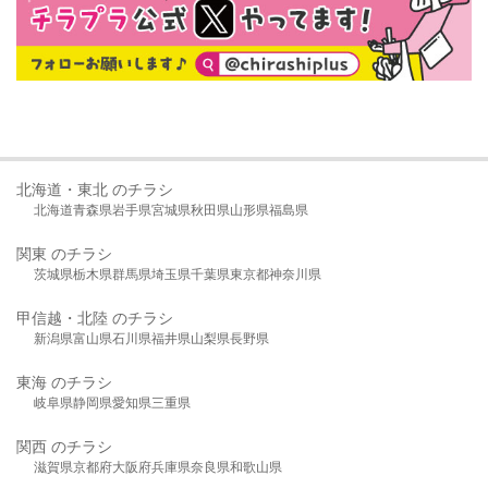
北海道・東北 のチラシ
北海道
青森県
岩手県
宮城県
秋田県
山形県
福島県
関東 のチラシ
茨城県
栃木県
群馬県
埼玉県
千葉県
東京都
神奈川県
甲信越・北陸 のチラシ
新潟県
富山県
石川県
福井県
山梨県
長野県
東海 のチラシ
岐阜県
静岡県
愛知県
三重県
関西 のチラシ
滋賀県
京都府
大阪府
兵庫県
奈良県
和歌山県