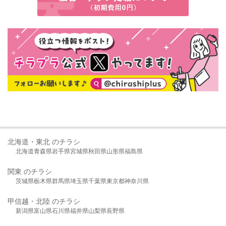
北海道・東北 のチラシ
北海道
青森県
岩手県
宮城県
秋田県
山形県
福島県
関東 のチラシ
茨城県
栃木県
群馬県
埼玉県
千葉県
東京都
神奈川県
甲信越・北陸 のチラシ
新潟県
富山県
石川県
福井県
山梨県
長野県