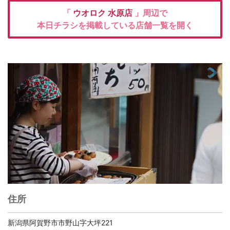
「
ウオロク
水原店
」周辺で
本日チラシを掲載している店舗一覧を開く
住所
新潟県阿賀野市市野山字大坪221