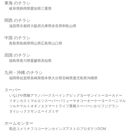
東海 のチラシ
岐阜県
静岡県
愛知県
三重県
関西 のチラシ
滋賀県
京都府
大阪府
兵庫県
奈良県
和歌山県
中国 のチラシ
鳥取県
島根県
岡山県
広島県
山口県
四国 のチラシ
徳島県
香川県
愛媛県
高知県
九州・沖縄 のチラシ
福岡県
佐賀県
長崎県
熊本県
大分県
宮崎県
鹿児島県
沖縄県
スーパー
いなげや
西條
アマノパークス
ベイシア
ビッグヨーサン
イトーヨーカドー
イオン
カスミ
マルエツ
スーパーバリュー
ヤオコー
オーケー
ヨークベニマル
ツルヤ
マルト
オギノ
エスマート
ライフ
業務スーパー
いかり
フジグラン
ダイレックス
サンエー
イズミヤ
ホームセンター
島忠
コメリ
ナフコ
コーナン
カインズ
アストロプロダクツ
DCM