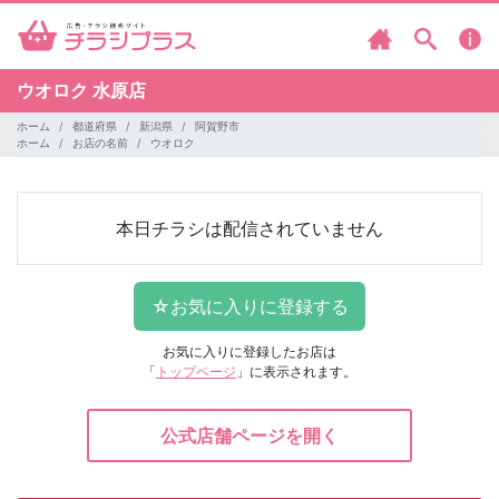
ウオロク
水原店
ホーム
都道府県
新潟県
阿賀野市
ホーム
お店の名前
ウオロク
本日チラシは配信されていません
お気に入りに登録したお店は
「
トップページ
」に表示されます。
公式店舗ページを開く