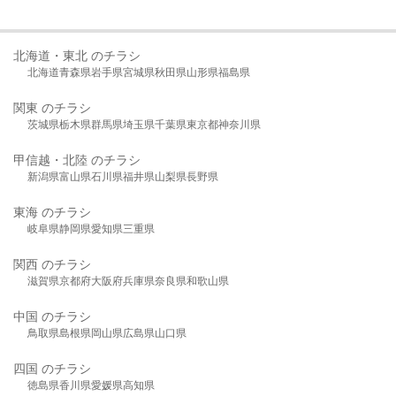
北海道・東北 のチラシ
北海道
青森県
岩手県
宮城県
秋田県
山形県
福島県
関東 のチラシ
茨城県
栃木県
群馬県
埼玉県
千葉県
東京都
神奈川県
甲信越・北陸 のチラシ
新潟県
富山県
石川県
福井県
山梨県
長野県
東海 のチラシ
岐阜県
静岡県
愛知県
三重県
関西 のチラシ
滋賀県
京都府
大阪府
兵庫県
奈良県
和歌山県
中国 のチラシ
鳥取県
島根県
岡山県
広島県
山口県
四国 のチラシ
徳島県
香川県
愛媛県
高知県