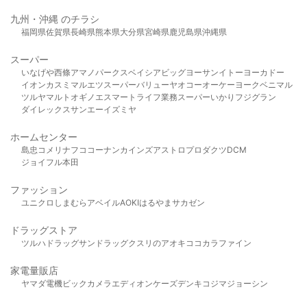
九州・沖縄 のチラシ
福岡県
佐賀県
長崎県
熊本県
大分県
宮崎県
鹿児島県
沖縄県
スーパー
いなげや
西條
アマノパークス
ベイシア
ビッグヨーサン
イトーヨーカドー
イオン
カスミ
マルエツ
スーパーバリュー
ヤオコー
オーケー
ヨークベニマル
ツルヤ
マルト
オギノ
エスマート
ライフ
業務スーパー
いかり
フジグラン
ダイレックス
サンエー
イズミヤ
ホームセンター
島忠
コメリ
ナフコ
コーナン
カインズ
アストロプロダクツ
DCM
ジョイフル本田
ファッション
ユニクロ
しまむら
アベイル
AOKI
はるやま
サカゼン
ドラッグストア
ツルハドラッグ
サンドラッグ
クスリのアオキ
ココカラファイン
家電量販店
ヤマダ電機
ビックカメラ
エディオン
ケーズデンキ
コジマ
ジョーシン