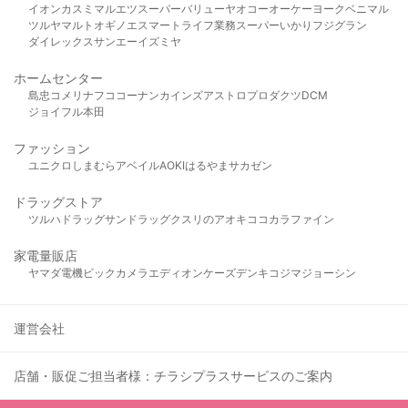
イオン
カスミ
マルエツ
スーパーバリュー
ヤオコー
オーケー
ヨークベニマル
ツルヤ
マルト
オギノ
エスマート
ライフ
業務スーパー
いかり
フジグラン
ダイレックス
サンエー
イズミヤ
ホームセンター
島忠
コメリ
ナフコ
コーナン
カインズ
アストロプロダクツ
DCM
ジョイフル本田
ファッション
ユニクロ
しまむら
アベイル
AOKI
はるやま
サカゼン
ドラッグストア
ツルハドラッグ
サンドラッグ
クスリのアオキ
ココカラファイン
家電量販店
ヤマダ電機
ビックカメラ
エディオン
ケーズデンキ
コジマ
ジョーシン
運営会社
店舗・販促ご担当者様：チラシプラスサービスのご案内