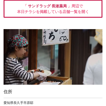
「
サンドラッグ
長湫薬局
」周辺で
本日チラシを掲載している店舗一覧を開く
住所
愛知県長久手市原邸