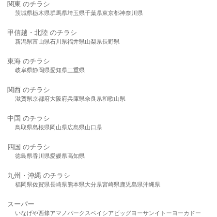
関東 のチラシ
茨城県
栃木県
群馬県
埼玉県
千葉県
東京都
神奈川県
甲信越・北陸 のチラシ
新潟県
富山県
石川県
福井県
山梨県
長野県
東海 のチラシ
岐阜県
静岡県
愛知県
三重県
関西 のチラシ
滋賀県
京都府
大阪府
兵庫県
奈良県
和歌山県
中国 のチラシ
鳥取県
島根県
岡山県
広島県
山口県
四国 のチラシ
徳島県
香川県
愛媛県
高知県
九州・沖縄 のチラシ
福岡県
佐賀県
長崎県
熊本県
大分県
宮崎県
鹿児島県
沖縄県
スーパー
いなげや
西條
アマノパークス
ベイシア
ビッグヨーサン
イトーヨーカドー