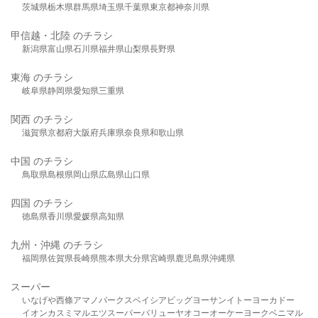
茨城県
栃木県
群馬県
埼玉県
千葉県
東京都
神奈川県
甲信越・北陸 のチラシ
新潟県
富山県
石川県
福井県
山梨県
長野県
東海 のチラシ
岐阜県
静岡県
愛知県
三重県
関西 のチラシ
滋賀県
京都府
大阪府
兵庫県
奈良県
和歌山県
中国 のチラシ
鳥取県
島根県
岡山県
広島県
山口県
四国 のチラシ
徳島県
香川県
愛媛県
高知県
九州・沖縄 のチラシ
福岡県
佐賀県
長崎県
熊本県
大分県
宮崎県
鹿児島県
沖縄県
スーパー
いなげや
西條
アマノパークス
ベイシア
ビッグヨーサン
イトーヨーカドー
イオン
カスミ
マルエツ
スーパーバリュー
ヤオコー
オーケー
ヨークベニマル