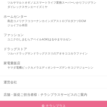
ツルヤ
マルト
オギノ
エスマート
ライフ
業務スーパー
いかり
フジグラン
ダイレックス
サンエー
イズミヤ
ホームセンター
島忠
コメリ
ナフコ
コーナン
カインズ
アストロプロダクツ
DCM
ジョイフル本田
ファッション
ユニクロ
しまむら
アベイル
AOKI
はるやま
サカゼン
ドラッグストア
ツルハドラッグ
サンドラッグ
クスリのアオキ
ココカラファイン
家電量販店
ヤマダ電機
ビックカメラ
エディオン
ケーズデンキ
コジマ
ジョーシン
運営会社
店舗・販促ご担当者様：チラシプラスサービスのご案内
© チラシプラス