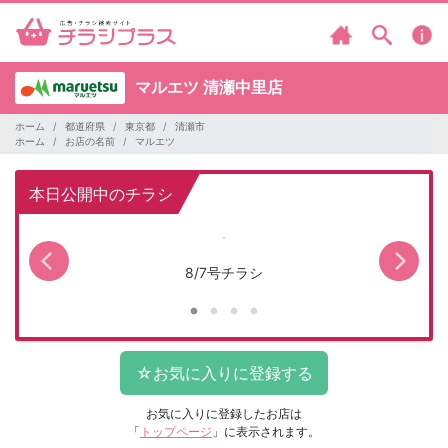
マルエツ
清瀬中里店
ホーム
都道府県
東京都
清瀬市
ホーム
お店の名前
マルエツ
本日公開中のチラシ
8/7号チラシ
お気に入りに登録したお店は
「
トップページ
」に表示されます。