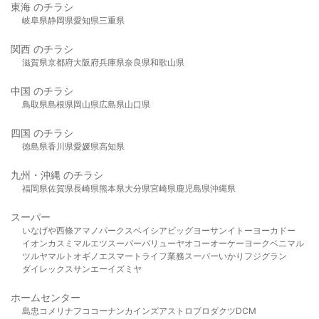
東海 のチラシ
岐阜県
静岡県
愛知県
三重県
関西 のチラシ
滋賀県
京都府
大阪府
兵庫県
奈良県
和歌山県
中国 のチラシ
鳥取県
島根県
岡山県
広島県
山口県
四国 のチラシ
徳島県
香川県
愛媛県
高知県
九州・沖縄 のチラシ
福岡県
佐賀県
長崎県
熊本県
大分県
宮崎県
鹿児島県
沖縄県
スーパー
いなげや
西條
アマノパークス
ベイシア
ビッグヨーサン
イトーヨーカドー
イオン
カスミ
マルエツ
スーパーバリュー
ヤオコー
オーケー
ヨークベニマル
ツルヤ
マルト
オギノ
エスマート
ライフ
業務スーパー
いかり
フジグラン
ダイレックス
サンエー
イズミヤ
ホームセンター
島忠
コメリ
ナフコ
コーナン
カインズ
アストロプロダクツ
DCM