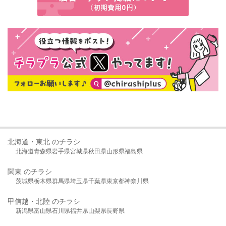
北海道・東北 のチラシ
北海道
青森県
岩手県
宮城県
秋田県
山形県
福島県
関東 のチラシ
茨城県
栃木県
群馬県
埼玉県
千葉県
東京都
神奈川県
甲信越・北陸 のチラシ
新潟県
富山県
石川県
福井県
山梨県
長野県