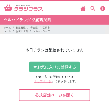
ツルハドラッグ
弘前境関店
ホーム
都道府県
青森県
弘前市
ホーム
お店の名前
ツルハドラッグ
本日チラシは配信されていません
お気に入りに登録したお店は
「
トップページ
」に表示されます。
公式店舗ページを開く