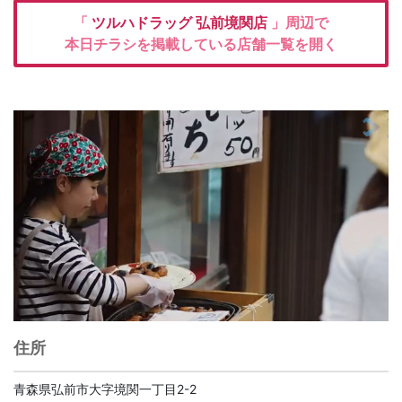
「
ツルハドラッグ
弘前境関店
」周辺で
本日チラシを掲載している店舗一覧を開く
住所
青森県弘前市大字境関一丁目2-2