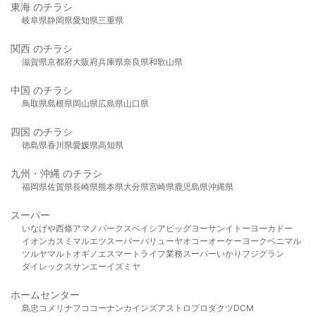
東海 のチラシ
岐阜県
静岡県
愛知県
三重県
関西 のチラシ
滋賀県
京都府
大阪府
兵庫県
奈良県
和歌山県
中国 のチラシ
鳥取県
島根県
岡山県
広島県
山口県
四国 のチラシ
徳島県
香川県
愛媛県
高知県
九州・沖縄 のチラシ
福岡県
佐賀県
長崎県
熊本県
大分県
宮崎県
鹿児島県
沖縄県
スーパー
いなげや
西條
アマノパークス
ベイシア
ビッグヨーサン
イトーヨーカドー
イオン
カスミ
マルエツ
スーパーバリュー
ヤオコー
オーケー
ヨークベニマル
ツルヤ
マルト
オギノ
エスマート
ライフ
業務スーパー
いかり
フジグラン
ダイレックス
サンエー
イズミヤ
ホームセンター
島忠
コメリ
ナフコ
コーナン
カインズ
アストロプロダクツ
DCM