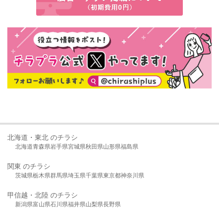
北海道・東北 のチラシ
北海道
青森県
岩手県
宮城県
秋田県
山形県
福島県
関東 のチラシ
茨城県
栃木県
群馬県
埼玉県
千葉県
東京都
神奈川県
甲信越・北陸 のチラシ
新潟県
富山県
石川県
福井県
山梨県
長野県