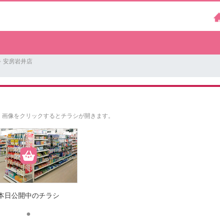
 安房岩井店
。
画像をクリックするとチラシが開きます。
本日公開中のチラシ