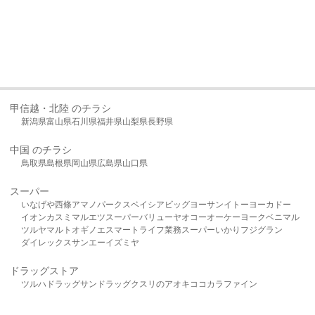
甲信越・北陸 のチラシ
新潟県
富山県
石川県
福井県
山梨県
長野県
中国 のチラシ
鳥取県
島根県
岡山県
広島県
山口県
スーパー
いなげや
西條
アマノパークス
ベイシア
ビッグヨーサン
イトーヨーカドー
イオン
カスミ
マルエツ
スーパーバリュー
ヤオコー
オーケー
ヨークベニマル
ツルヤ
マルト
オギノ
エスマート
ライフ
業務スーパー
いかり
フジグラン
ダイレックス
サンエー
イズミヤ
ドラッグストア
ツルハドラッグ
サンドラッグ
クスリのアオキ
ココカラファイン