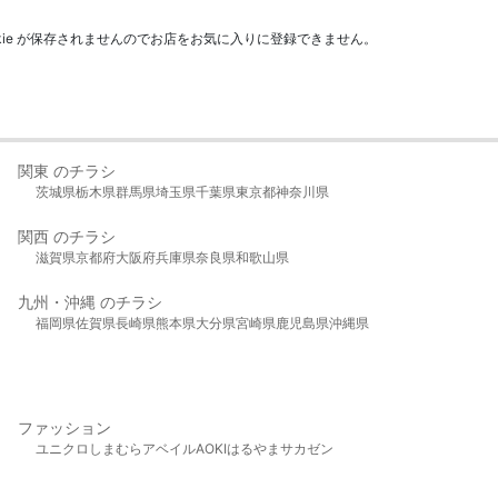
kie が保存されませんのでお店をお気に入りに登録できません。
関東 のチラシ
茨城県
栃木県
群馬県
埼玉県
千葉県
東京都
神奈川県
関西 のチラシ
滋賀県
京都府
大阪府
兵庫県
奈良県
和歌山県
九州・沖縄 のチラシ
福岡県
佐賀県
長崎県
熊本県
大分県
宮崎県
鹿児島県
沖縄県
ファッション
ユニクロ
しまむら
アベイル
AOKI
はるやま
サカゼン