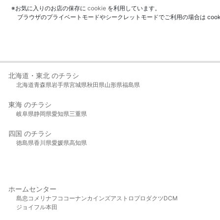
※お気に入りのお店の保存に
cookie
を利用しています。
ブラウザのプライベートモードやシークレットモードでご利用の場合は coo
北海道・東北 のチラシ
北海道
青森県
岩手県
宮城県
秋田県
山形県
福島県
東海 のチラシ
岐阜県
静岡県
愛知県
三重県
四国 のチラシ
徳島県
香川県
愛媛県
高知県
ホームセンター
島忠
コメリ
ナフコ
コーナン
カインズ
アストロプロダクツ
DCM
ジョイフル本田