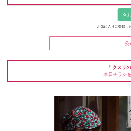
お気に入りに登録し
公
「
クスリ
本日チラシ