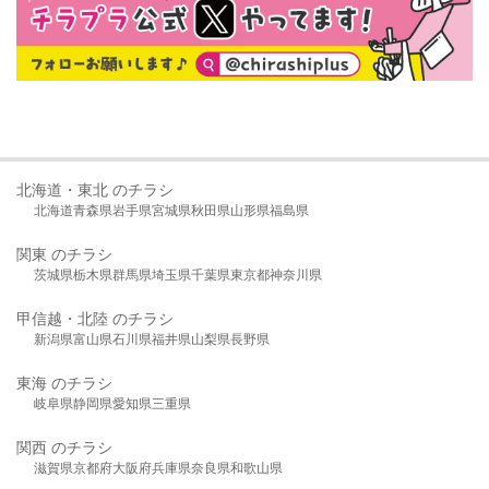
北海道・東北 のチラシ
北海道
青森県
岩手県
宮城県
秋田県
山形県
福島県
関東 のチラシ
茨城県
栃木県
群馬県
埼玉県
千葉県
東京都
神奈川県
甲信越・北陸 のチラシ
新潟県
富山県
石川県
福井県
山梨県
長野県
東海 のチラシ
岐阜県
静岡県
愛知県
三重県
関西 のチラシ
滋賀県
京都府
大阪府
兵庫県
奈良県
和歌山県