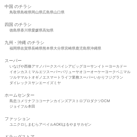
中国 のチラシ
鳥取県
島根県
岡山県
広島県
山口県
四国 のチラシ
徳島県
香川県
愛媛県
高知県
九州・沖縄 のチラシ
福岡県
佐賀県
長崎県
熊本県
大分県
宮崎県
鹿児島県
沖縄県
スーパー
いなげや
西條
アマノパークス
ベイシア
ビッグヨーサン
イトーヨーカドー
イオン
カスミ
マルエツ
スーパーバリュー
ヤオコー
オーケー
ヨークベニマル
ツルヤ
マルト
オギノ
エスマート
ライフ
業務スーパー
いかり
フジグラン
ダイレックス
サンエー
イズミヤ
ホームセンター
島忠
コメリ
ナフコ
コーナン
カインズ
アストロプロダクツ
DCM
ジョイフル本田
ファッション
ユニクロ
しまむら
アベイル
AOKI
はるやま
サカゼン
ドラッグストア