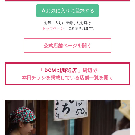
お気に入りに登録したお店は
「
トップページ
」に表示されます。
公式店舗ページを開く
「
DCM
北野通店
」周辺で
本日チラシを掲載している店舗一覧を開く