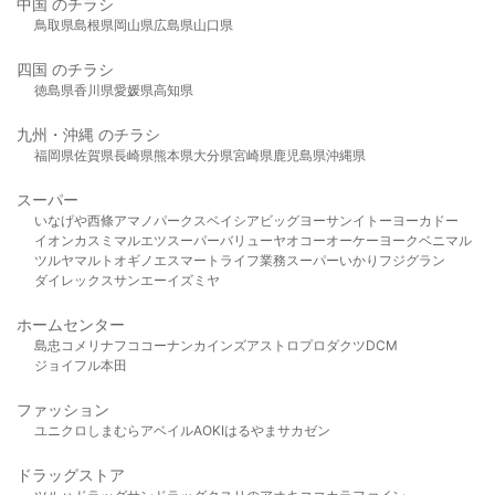
中国 のチラシ
鳥取県
島根県
岡山県
広島県
山口県
四国 のチラシ
徳島県
香川県
愛媛県
高知県
九州・沖縄 のチラシ
福岡県
佐賀県
長崎県
熊本県
大分県
宮崎県
鹿児島県
沖縄県
スーパー
いなげや
西條
アマノパークス
ベイシア
ビッグヨーサン
イトーヨーカドー
イオン
カスミ
マルエツ
スーパーバリュー
ヤオコー
オーケー
ヨークベニマル
ツルヤ
マルト
オギノ
エスマート
ライフ
業務スーパー
いかり
フジグラン
ダイレックス
サンエー
イズミヤ
ホームセンター
島忠
コメリ
ナフコ
コーナン
カインズ
アストロプロダクツ
DCM
ジョイフル本田
ファッション
ユニクロ
しまむら
アベイル
AOKI
はるやま
サカゼン
ドラッグストア