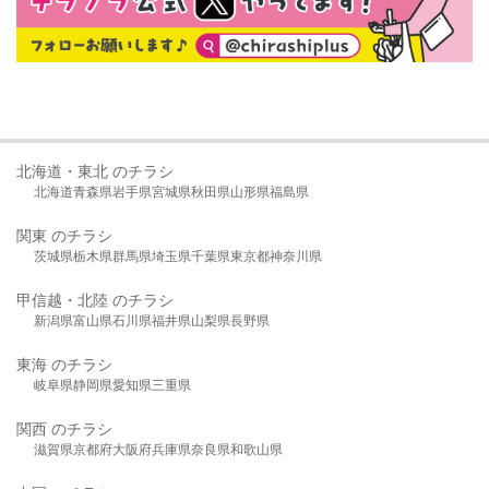
北海道・東北 のチラシ
北海道
青森県
岩手県
宮城県
秋田県
山形県
福島県
関東 のチラシ
茨城県
栃木県
群馬県
埼玉県
千葉県
東京都
神奈川県
甲信越・北陸 のチラシ
新潟県
富山県
石川県
福井県
山梨県
長野県
東海 のチラシ
岐阜県
静岡県
愛知県
三重県
関西 のチラシ
滋賀県
京都府
大阪府
兵庫県
奈良県
和歌山県