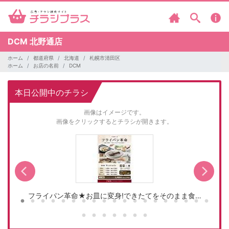
DCM
北野通店
ホーム
都道府県
北海道
札幌市清田区
ホーム
お店の名前
DCM
本日公開中のチラシ
画像はイメージです。
画像をクリックするとチラシが開きます。
フライパン革命★お皿に変身!できたてをそのまま食…