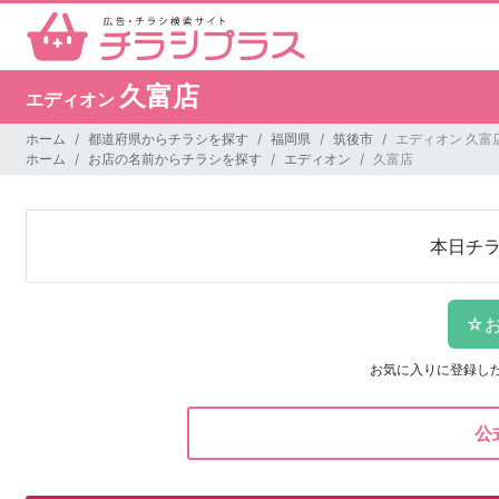
久富店
エディオン
ホーム
都道府県からチラシを探す
福岡県
筑後市
エディオン 久富
ホーム
お店の名前からチラシを探す
エディオン
久富店
本日チ
お気に入りに登録し
公