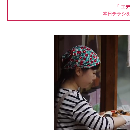
「
エデ
本日チラシ