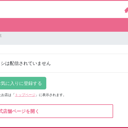
店
ラシは配信されていません
たお店は
「
トップページ
」に表示されます。
式店舗ページを開く