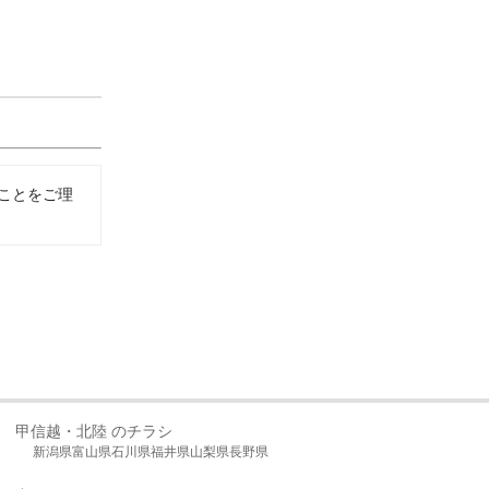
ことをご理
甲信越・北陸 のチラシ
新潟県
富山県
石川県
福井県
山梨県
長野県