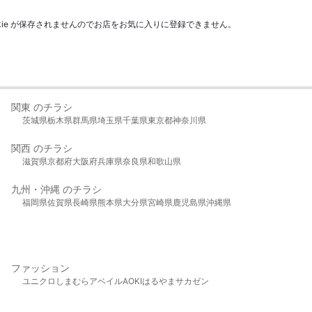
kie が保存されませんのでお店をお気に入りに登録できません。
関東 のチラシ
茨城県
栃木県
群馬県
埼玉県
千葉県
東京都
神奈川県
関西 のチラシ
滋賀県
京都府
大阪府
兵庫県
奈良県
和歌山県
九州・沖縄 のチラシ
福岡県
佐賀県
長崎県
熊本県
大分県
宮崎県
鹿児島県
沖縄県
ファッション
ユニクロ
しまむら
アベイル
AOKI
はるやま
サカゼン