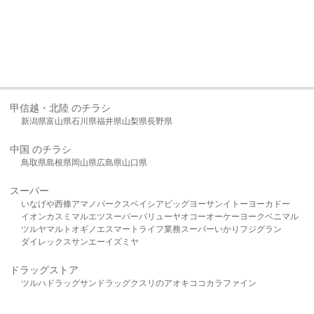
甲信越・北陸 のチラシ
新潟県
富山県
石川県
福井県
山梨県
長野県
中国 のチラシ
鳥取県
島根県
岡山県
広島県
山口県
スーパー
いなげや
西條
アマノパークス
ベイシア
ビッグヨーサン
イトーヨーカドー
イオン
カスミ
マルエツ
スーパーバリュー
ヤオコー
オーケー
ヨークベニマル
ツルヤ
マルト
オギノ
エスマート
ライフ
業務スーパー
いかり
フジグラン
ダイレックス
サンエー
イズミヤ
ドラッグストア
ツルハドラッグ
サンドラッグ
クスリのアオキ
ココカラファイン