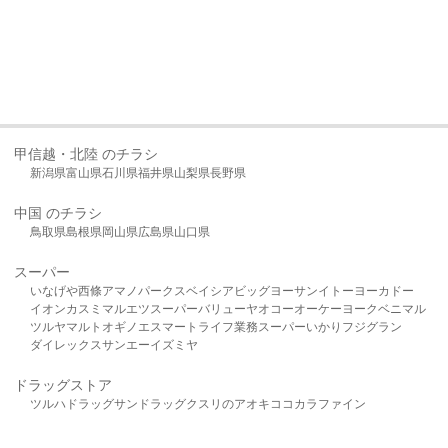
甲信越・北陸 のチラシ
新潟県
富山県
石川県
福井県
山梨県
長野県
中国 のチラシ
鳥取県
島根県
岡山県
広島県
山口県
スーパー
いなげや
西條
アマノパークス
ベイシア
ビッグヨーサン
イトーヨーカドー
イオン
カスミ
マルエツ
スーパーバリュー
ヤオコー
オーケー
ヨークベニマル
ツルヤ
マルト
オギノ
エスマート
ライフ
業務スーパー
いかり
フジグラン
ダイレックス
サンエー
イズミヤ
ドラッグストア
ツルハドラッグ
サンドラッグ
クスリのアオキ
ココカラファイン