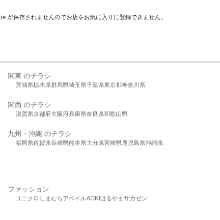
kie が保存されませんのでお店をお気に入りに登録できません。
関東 のチラシ
茨城県
栃木県
群馬県
埼玉県
千葉県
東京都
神奈川県
関西 のチラシ
滋賀県
京都府
大阪府
兵庫県
奈良県
和歌山県
九州・沖縄 のチラシ
福岡県
佐賀県
長崎県
熊本県
大分県
宮崎県
鹿児島県
沖縄県
ファッション
ユニクロ
しまむら
アベイル
AOKI
はるやま
サカゼン