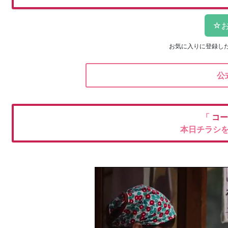
お気に入りに登録し
公
「
コー
本日チラシ