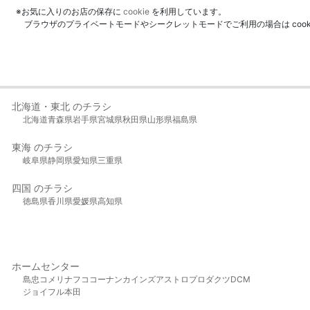
※お気に入りのお店の保存に
cookie
を利用しています。
ブラウザのプライベートモードやシークレットモードでご利用の場合は coo
北海道・東北 のチラシ
北海道
青森県
岩手県
宮城県
秋田県
山形県
福島県
東海 のチラシ
岐阜県
静岡県
愛知県
三重県
四国 のチラシ
徳島県
香川県
愛媛県
高知県
ホームセンター
島忠
コメリ
ナフコ
コーナン
カインズ
アストロプロダクツ
DCM
ジョイフル本田