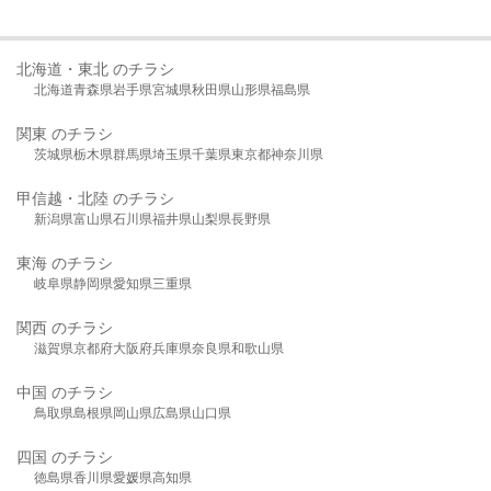
北海道・東北 のチラシ
北海道
青森県
岩手県
宮城県
秋田県
山形県
福島県
関東 のチラシ
茨城県
栃木県
群馬県
埼玉県
千葉県
東京都
神奈川県
甲信越・北陸 のチラシ
新潟県
富山県
石川県
福井県
山梨県
長野県
東海 のチラシ
岐阜県
静岡県
愛知県
三重県
関西 のチラシ
滋賀県
京都府
大阪府
兵庫県
奈良県
和歌山県
中国 のチラシ
鳥取県
島根県
岡山県
広島県
山口県
四国 のチラシ
徳島県
香川県
愛媛県
高知県