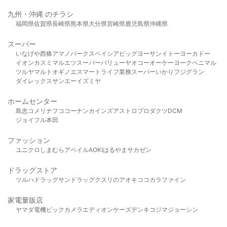
九州・沖縄 のチラシ
福岡県
佐賀県
長崎県
熊本県
大分県
宮崎県
鹿児島県
沖縄県
スーパー
いなげや
西條
アマノパークス
ベイシア
ビッグヨーサン
イトーヨーカドー
イオン
カスミ
マルエツ
スーパーバリュー
ヤオコー
オーケー
ヨークベニマル
ツルヤ
マルト
オギノ
エスマート
ライフ
業務スーパー
いかり
フジグラン
ダイレックス
サンエー
イズミヤ
ホームセンター
島忠
コメリ
ナフコ
コーナン
カインズ
アストロプロダクツ
DCM
ジョイフル本田
ファッション
ユニクロ
しまむら
アベイル
AOKI
はるやま
サカゼン
ドラッグストア
ツルハドラッグ
サンドラッグ
クスリのアオキ
ココカラファイン
家電量販店
ヤマダ電機
ビックカメラ
エディオン
ケーズデンキ
コジマ
ジョーシン