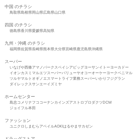
中国 のチラシ
鳥取県
島根県
岡山県
広島県
山口県
四国 のチラシ
徳島県
香川県
愛媛県
高知県
九州・沖縄 のチラシ
福岡県
佐賀県
長崎県
熊本県
大分県
宮崎県
鹿児島県
沖縄県
スーパー
いなげや
西條
アマノパークス
ベイシア
ビッグヨーサン
イトーヨーカドー
イオン
カスミ
マルエツ
スーパーバリュー
ヤオコー
オーケー
ヨークベニマル
ツルヤ
マルト
オギノ
エスマート
ライフ
業務スーパー
いかり
フジグラン
ダイレックス
サンエー
イズミヤ
ホームセンター
島忠
コメリ
ナフコ
コーナン
カインズ
アストロプロダクツ
DCM
ジョイフル本田
ファッション
ユニクロ
しまむら
アベイル
AOKI
はるやま
サカゼン
ドラッグストア