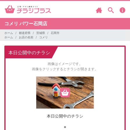
コメリ
パワー石岡店
ホーム
都道府県
茨城県
石岡市
ホーム
お店の名前
コメリ
本日公開中のチラシ
画像はイメージです。
画像をクリックするとチラシが開きます。
本日公開中のチラシ