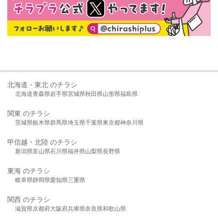
北海道・東北 のチラシ
北海道
青森県
岩手県
宮城県
秋田県
山形県
福島県
関東 のチラシ
茨城県
栃木県
群馬県
埼玉県
千葉県
東京都
神奈川県
甲信越・北陸 のチラシ
新潟県
富山県
石川県
福井県
山梨県
長野県
東海 のチラシ
岐阜県
静岡県
愛知県
三重県
関西 のチラシ
滋賀県
京都府
大阪府
兵庫県
奈良県
和歌山県