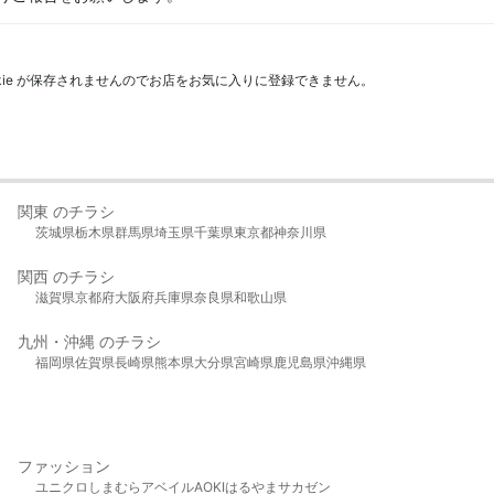
kie が保存されませんのでお店をお気に入りに登録できません。
関東 のチラシ
茨城県
栃木県
群馬県
埼玉県
千葉県
東京都
神奈川県
関西 のチラシ
滋賀県
京都府
大阪府
兵庫県
奈良県
和歌山県
九州・沖縄 のチラシ
福岡県
佐賀県
長崎県
熊本県
大分県
宮崎県
鹿児島県
沖縄県
ファッション
ユニクロ
しまむら
アベイル
AOKI
はるやま
サカゼン