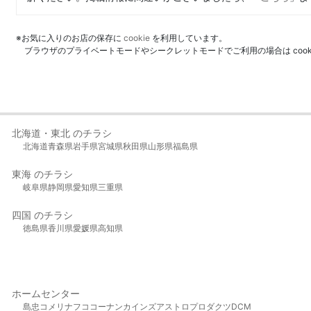
※お気に入りのお店の保存に
cookie
を利用しています。
ブラウザのプライベートモードやシークレットモードでご利用の場合は coo
北海道・東北 のチラシ
北海道
青森県
岩手県
宮城県
秋田県
山形県
福島県
東海 のチラシ
岐阜県
静岡県
愛知県
三重県
四国 のチラシ
徳島県
香川県
愛媛県
高知県
ホームセンター
島忠
コメリ
ナフコ
コーナン
カインズ
アストロプロダクツ
DCM