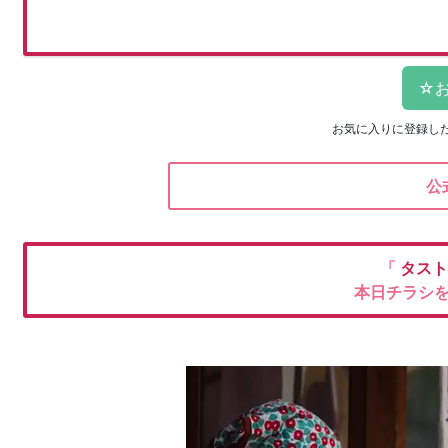
お気に入りに登録し
公
「
タスト
本日チラシ