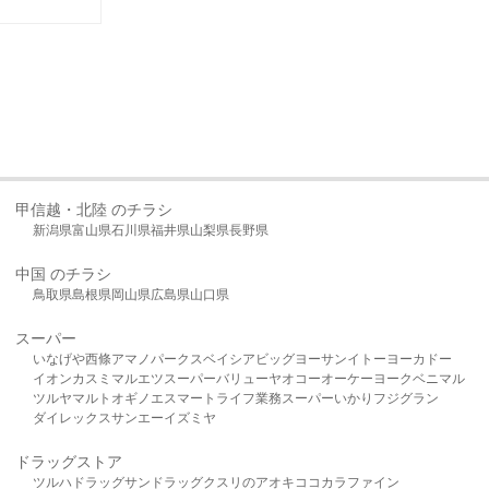
甲信越・北陸 のチラシ
新潟県
富山県
石川県
福井県
山梨県
長野県
中国 のチラシ
鳥取県
島根県
岡山県
広島県
山口県
スーパー
いなげや
西條
アマノパークス
ベイシア
ビッグヨーサン
イトーヨーカドー
イオン
カスミ
マルエツ
スーパーバリュー
ヤオコー
オーケー
ヨークベニマル
ツルヤ
マルト
オギノ
エスマート
ライフ
業務スーパー
いかり
フジグラン
ダイレックス
サンエー
イズミヤ
ドラッグストア
ツルハドラッグ
サンドラッグ
クスリのアオキ
ココカラファイン