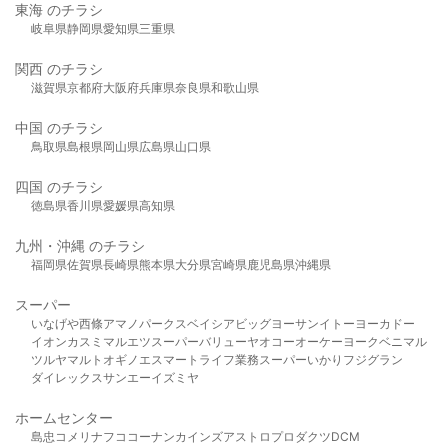
東海 のチラシ
岐阜県
静岡県
愛知県
三重県
関西 のチラシ
滋賀県
京都府
大阪府
兵庫県
奈良県
和歌山県
中国 のチラシ
鳥取県
島根県
岡山県
広島県
山口県
四国 のチラシ
徳島県
香川県
愛媛県
高知県
九州・沖縄 のチラシ
福岡県
佐賀県
長崎県
熊本県
大分県
宮崎県
鹿児島県
沖縄県
スーパー
いなげや
西條
アマノパークス
ベイシア
ビッグヨーサン
イトーヨーカドー
イオン
カスミ
マルエツ
スーパーバリュー
ヤオコー
オーケー
ヨークベニマル
ツルヤ
マルト
オギノ
エスマート
ライフ
業務スーパー
いかり
フジグラン
ダイレックス
サンエー
イズミヤ
ホームセンター
島忠
コメリ
ナフコ
コーナン
カインズ
アストロプロダクツ
DCM