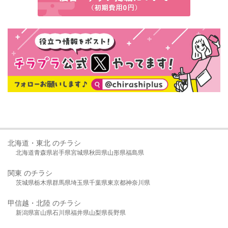
北海道・東北 のチラシ
北海道
青森県
岩手県
宮城県
秋田県
山形県
福島県
関東 のチラシ
茨城県
栃木県
群馬県
埼玉県
千葉県
東京都
神奈川県
甲信越・北陸 のチラシ
新潟県
富山県
石川県
福井県
山梨県
長野県