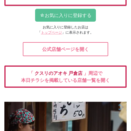
お気に入りに登録したお店は
「
トップページ
」に表示されます。
公式店舗ページを開く
「
クスリのアオキ
戸倉店
」周辺で
本日チラシを掲載している店舗一覧を開く