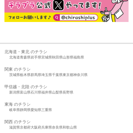
北海道・東北 のチラシ
北海道
青森県
岩手県
宮城県
秋田県
山形県
福島県
関東 のチラシ
茨城県
栃木県
群馬県
埼玉県
千葉県
東京都
神奈川県
甲信越・北陸 のチラシ
新潟県
富山県
石川県
福井県
山梨県
長野県
東海 のチラシ
岐阜県
静岡県
愛知県
三重県
関西 のチラシ
滋賀県
京都府
大阪府
兵庫県
奈良県
和歌山県