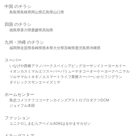
中国 のチラシ
鳥取県
島根県
岡山県
広島県
山口県
四国 のチラシ
徳島県
香川県
愛媛県
高知県
九州・沖縄 のチラシ
福岡県
佐賀県
長崎県
熊本県
大分県
宮崎県
鹿児島県
沖縄県
スーパー
いなげや
西條
アマノパークス
ベイシア
ビッグヨーサン
イトーヨーカドー
イオン
カスミ
マルエツ
スーパーバリュー
ヤオコー
オーケー
ヨークベニマル
ツルヤ
マルト
オギノ
エスマート
ライフ
業務スーパー
いかり
フジグラン
ダイレックス
サンエー
イズミヤ
ホームセンター
島忠
コメリ
ナフコ
コーナン
カインズ
アストロプロダクツ
DCM
ジョイフル本田
ファッション
ユニクロ
しまむら
アベイル
AOKI
はるやま
サカゼン
ドラッグストア