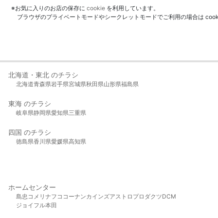
※お気に入りのお店の保存に
cookie
を利用しています。
ブラウザのプライベートモードやシークレットモードでご利用の場合は coo
北海道・東北 のチラシ
北海道
青森県
岩手県
宮城県
秋田県
山形県
福島県
東海 のチラシ
岐阜県
静岡県
愛知県
三重県
四国 のチラシ
徳島県
香川県
愛媛県
高知県
ホームセンター
島忠
コメリ
ナフコ
コーナン
カインズ
アストロプロダクツ
DCM
ジョイフル本田