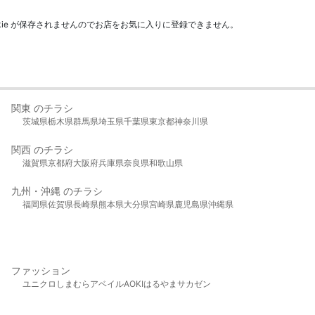
kie が保存されませんのでお店をお気に入りに登録できません。
関東 のチラシ
茨城県
栃木県
群馬県
埼玉県
千葉県
東京都
神奈川県
関西 のチラシ
滋賀県
京都府
大阪府
兵庫県
奈良県
和歌山県
九州・沖縄 のチラシ
福岡県
佐賀県
長崎県
熊本県
大分県
宮崎県
鹿児島県
沖縄県
ファッション
ユニクロ
しまむら
アベイル
AOKI
はるやま
サカゼン