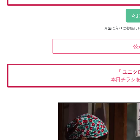
お気に入りに登録し
公
「
ユニク
本日チラシ