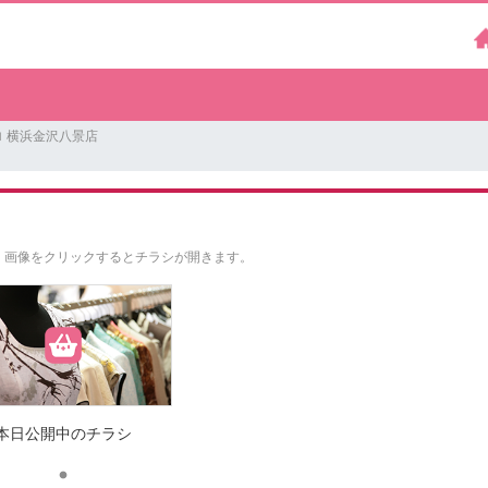
 横浜金沢八景店
。
画像をクリックするとチラシが開きます。
本日公開中のチラシ