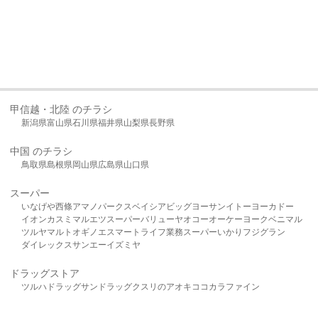
甲信越・北陸 のチラシ
新潟県
富山県
石川県
福井県
山梨県
長野県
中国 のチラシ
鳥取県
島根県
岡山県
広島県
山口県
スーパー
いなげや
西條
アマノパークス
ベイシア
ビッグヨーサン
イトーヨーカドー
イオン
カスミ
マルエツ
スーパーバリュー
ヤオコー
オーケー
ヨークベニマル
ツルヤ
マルト
オギノ
エスマート
ライフ
業務スーパー
いかり
フジグラン
ダイレックス
サンエー
イズミヤ
ドラッグストア
ツルハドラッグ
サンドラッグ
クスリのアオキ
ココカラファイン