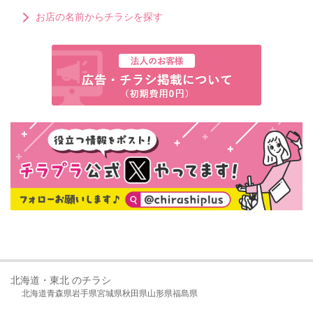
お店の名前からチラシを探す
北海道・東北 のチラシ
北海道
青森県
岩手県
宮城県
秋田県
山形県
福島県