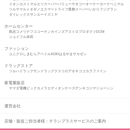
イオン
カスミ
マルエツ
スーパーバリュー
ヤオコー
オーケー
ヨークベニマル
ツルヤ
マルト
オギノ
エスマート
ライフ
業務スーパー
いかり
フジグラン
ダイレックス
サンエー
イズミヤ
ホームセンター
島忠
コメリ
ナフコ
コーナン
カインズ
アストロプロダクツ
DCM
ジョイフル本田
ファッション
ユニクロ
しまむら
アベイル
AOKI
はるやま
サカゼン
ドラッグストア
ツルハドラッグ
サンドラッグ
クスリのアオキ
ココカラファイン
家電量販店
ヤマダ電機
ビックカメラ
エディオン
ケーズデンキ
コジマ
ジョーシン
運営会社
店舗・販促ご担当者様：チラシプラスサービスのご案内