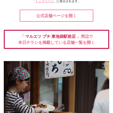
「
トップページ
」に表示されます。
公式店舗ページを開く
「
マルエツ プチ
東池袋駅前店
」周辺で
本日チラシを掲載している店舗一覧を開く