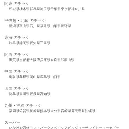
関東 のチラシ
茨城県
栃木県
群馬県
埼玉県
千葉県
東京都
神奈川県
甲信越・北陸 のチラシ
新潟県
富山県
石川県
福井県
山梨県
長野県
東海 のチラシ
岐阜県
静岡県
愛知県
三重県
関西 のチラシ
滋賀県
京都府
大阪府
兵庫県
奈良県
和歌山県
中国 のチラシ
鳥取県
島根県
岡山県
広島県
山口県
四国 のチラシ
徳島県
香川県
愛媛県
高知県
九州・沖縄 のチラシ
福岡県
佐賀県
長崎県
熊本県
大分県
宮崎県
鹿児島県
沖縄県
スーパー
いなげや
西條
アマノパークス
ベイシア
ビッグヨーサン
イトーヨーカドー