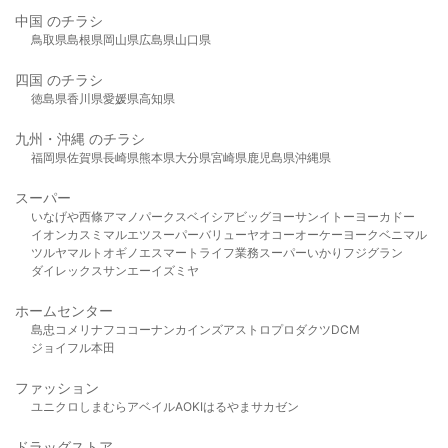
中国 のチラシ
鳥取県
島根県
岡山県
広島県
山口県
四国 のチラシ
徳島県
香川県
愛媛県
高知県
九州・沖縄 のチラシ
福岡県
佐賀県
長崎県
熊本県
大分県
宮崎県
鹿児島県
沖縄県
スーパー
いなげや
西條
アマノパークス
ベイシア
ビッグヨーサン
イトーヨーカドー
イオン
カスミ
マルエツ
スーパーバリュー
ヤオコー
オーケー
ヨークベニマル
ツルヤ
マルト
オギノ
エスマート
ライフ
業務スーパー
いかり
フジグラン
ダイレックス
サンエー
イズミヤ
ホームセンター
島忠
コメリ
ナフコ
コーナン
カインズ
アストロプロダクツ
DCM
ジョイフル本田
ファッション
ユニクロ
しまむら
アベイル
AOKI
はるやま
サカゼン
ドラッグストア