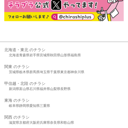
北海道・東北 のチラシ
北海道
青森県
岩手県
宮城県
秋田県
山形県
福島県
関東 のチラシ
茨城県
栃木県
群馬県
埼玉県
千葉県
東京都
神奈川県
甲信越・北陸 のチラシ
新潟県
富山県
石川県
福井県
山梨県
長野県
東海 のチラシ
岐阜県
静岡県
愛知県
三重県
関西 のチラシ
滋賀県
京都府
大阪府
兵庫県
奈良県
和歌山県