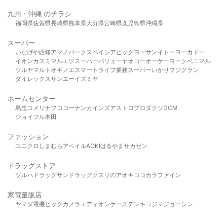
九州・沖縄 のチラシ
福岡県
佐賀県
長崎県
熊本県
大分県
宮崎県
鹿児島県
沖縄県
スーパー
いなげや
西條
アマノパークス
ベイシア
ビッグヨーサン
イトーヨーカドー
イオン
カスミ
マルエツ
スーパーバリュー
ヤオコー
オーケー
ヨークベニマル
ツルヤ
マルト
オギノ
エスマート
ライフ
業務スーパー
いかり
フジグラン
ダイレックス
サンエー
イズミヤ
ホームセンター
島忠
コメリ
ナフコ
コーナン
カインズ
アストロプロダクツ
DCM
ジョイフル本田
ファッション
ユニクロ
しまむら
アベイル
AOKI
はるやま
サカゼン
ドラッグストア
ツルハドラッグ
サンドラッグ
クスリのアオキ
ココカラファイン
家電量販店
ヤマダ電機
ビックカメラ
エディオン
ケーズデンキ
コジマ
ジョーシン