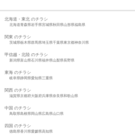
北海道・東北 のチラシ
北海道
青森県
岩手県
宮城県
秋田県
山形県
福島県
関東 のチラシ
茨城県
栃木県
群馬県
埼玉県
千葉県
東京都
神奈川県
甲信越・北陸 のチラシ
新潟県
富山県
石川県
福井県
山梨県
長野県
東海 のチラシ
岐阜県
静岡県
愛知県
三重県
関西 のチラシ
滋賀県
京都府
大阪府
兵庫県
奈良県
和歌山県
中国 のチラシ
鳥取県
島根県
岡山県
広島県
山口県
四国 のチラシ
徳島県
香川県
愛媛県
高知県