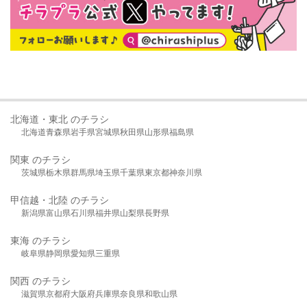
北海道・東北 のチラシ
北海道
青森県
岩手県
宮城県
秋田県
山形県
福島県
関東 のチラシ
茨城県
栃木県
群馬県
埼玉県
千葉県
東京都
神奈川県
甲信越・北陸 のチラシ
新潟県
富山県
石川県
福井県
山梨県
長野県
東海 のチラシ
岐阜県
静岡県
愛知県
三重県
関西 のチラシ
滋賀県
京都府
大阪府
兵庫県
奈良県
和歌山県