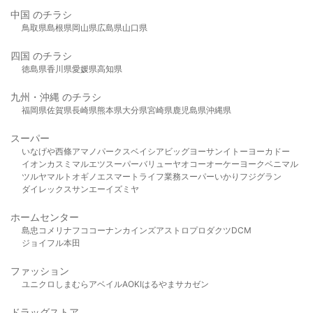
中国 のチラシ
鳥取県
島根県
岡山県
広島県
山口県
四国 のチラシ
徳島県
香川県
愛媛県
高知県
九州・沖縄 のチラシ
福岡県
佐賀県
長崎県
熊本県
大分県
宮崎県
鹿児島県
沖縄県
スーパー
いなげや
西條
アマノパークス
ベイシア
ビッグヨーサン
イトーヨーカドー
イオン
カスミ
マルエツ
スーパーバリュー
ヤオコー
オーケー
ヨークベニマル
ツルヤ
マルト
オギノ
エスマート
ライフ
業務スーパー
いかり
フジグラン
ダイレックス
サンエー
イズミヤ
ホームセンター
島忠
コメリ
ナフコ
コーナン
カインズ
アストロプロダクツ
DCM
ジョイフル本田
ファッション
ユニクロ
しまむら
アベイル
AOKI
はるやま
サカゼン
ドラッグストア