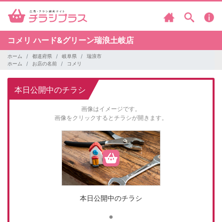
コメリ
ハード&グリーン瑞浪土岐店
ホーム
都道府県
岐阜県
瑞浪市
ホーム
お店の名前
コメリ
本日公開中のチラシ
画像はイメージです。
画像をクリックするとチラシが開きます。
本日公開中のチラシ