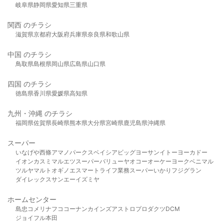
岐阜県
静岡県
愛知県
三重県
関西 のチラシ
滋賀県
京都府
大阪府
兵庫県
奈良県
和歌山県
中国 のチラシ
鳥取県
島根県
岡山県
広島県
山口県
四国 のチラシ
徳島県
香川県
愛媛県
高知県
九州・沖縄 のチラシ
福岡県
佐賀県
長崎県
熊本県
大分県
宮崎県
鹿児島県
沖縄県
スーパー
いなげや
西條
アマノパークス
ベイシア
ビッグヨーサン
イトーヨーカドー
イオン
カスミ
マルエツ
スーパーバリュー
ヤオコー
オーケー
ヨークベニマル
ツルヤ
マルト
オギノ
エスマート
ライフ
業務スーパー
いかり
フジグラン
ダイレックス
サンエー
イズミヤ
ホームセンター
島忠
コメリ
ナフコ
コーナン
カインズ
アストロプロダクツ
DCM
ジョイフル本田