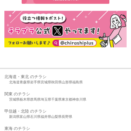
北海道・東北 のチラシ
北海道
青森県
岩手県
宮城県
秋田県
山形県
福島県
関東 のチラシ
茨城県
栃木県
群馬県
埼玉県
千葉県
東京都
神奈川県
甲信越・北陸 のチラシ
新潟県
富山県
石川県
福井県
山梨県
長野県
東海 のチラシ