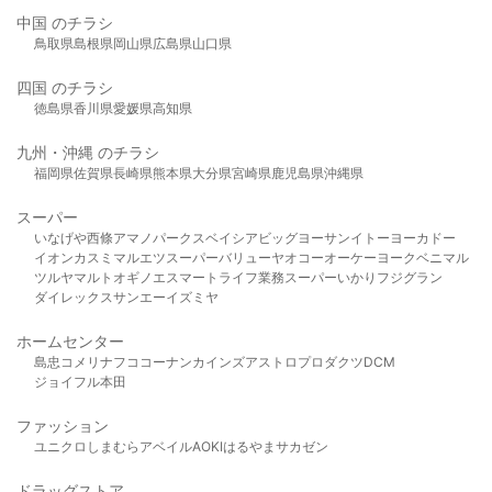
中国 のチラシ
鳥取県
島根県
岡山県
広島県
山口県
四国 のチラシ
徳島県
香川県
愛媛県
高知県
九州・沖縄 のチラシ
福岡県
佐賀県
長崎県
熊本県
大分県
宮崎県
鹿児島県
沖縄県
スーパー
いなげや
西條
アマノパークス
ベイシア
ビッグヨーサン
イトーヨーカドー
イオン
カスミ
マルエツ
スーパーバリュー
ヤオコー
オーケー
ヨークベニマル
ツルヤ
マルト
オギノ
エスマート
ライフ
業務スーパー
いかり
フジグラン
ダイレックス
サンエー
イズミヤ
ホームセンター
島忠
コメリ
ナフコ
コーナン
カインズ
アストロプロダクツ
DCM
ジョイフル本田
ファッション
ユニクロ
しまむら
アベイル
AOKI
はるやま
サカゼン
ドラッグストア