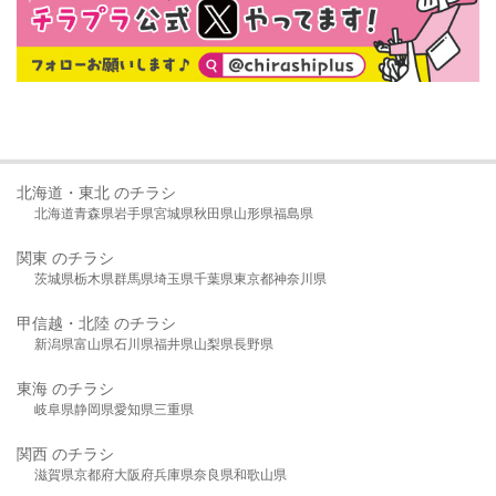
北海道・東北 のチラシ
北海道
青森県
岩手県
宮城県
秋田県
山形県
福島県
関東 のチラシ
茨城県
栃木県
群馬県
埼玉県
千葉県
東京都
神奈川県
甲信越・北陸 のチラシ
新潟県
富山県
石川県
福井県
山梨県
長野県
東海 のチラシ
岐阜県
静岡県
愛知県
三重県
関西 のチラシ
滋賀県
京都府
大阪府
兵庫県
奈良県
和歌山県