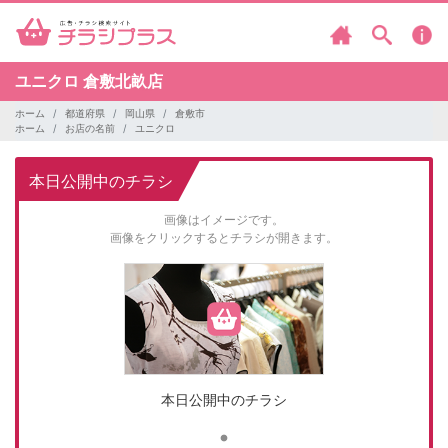
ユニクロ
倉敷北畝店
ホーム
都道府県
岡山県
倉敷市
ホーム
お店の名前
ユニクロ
本日公開中のチラシ
画像はイメージです。
画像をクリックするとチラシが開きます。
本日公開中のチラシ