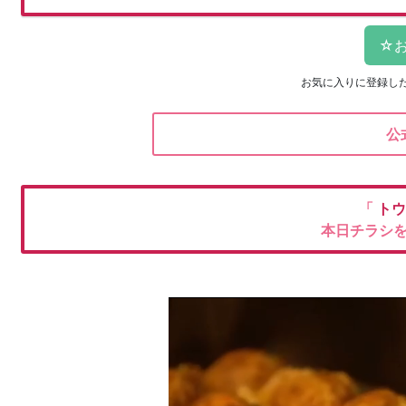
お気に入りに登録し
公
「
ト
本日チラシ