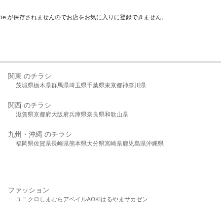
kie が保存されませんのでお店をお気に入りに登録できません。
関東 のチラシ
茨城県
栃木県
群馬県
埼玉県
千葉県
東京都
神奈川県
関西 のチラシ
滋賀県
京都府
大阪府
兵庫県
奈良県
和歌山県
九州・沖縄 のチラシ
福岡県
佐賀県
長崎県
熊本県
大分県
宮崎県
鹿児島県
沖縄県
ファッション
ユニクロ
しまむら
アベイル
AOKI
はるやま
サカゼン