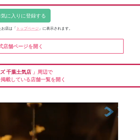
たお店は
「
トップページ
」に表示されます。
式店舗ページを開く
ウズ
千葉土気店
」周辺で
を掲載している店舗一覧を開く