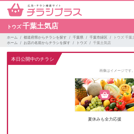
千葉土気店
トウズ
ホーム
都道府県からチラシを探す
千葉県
千葉市緑区
トウズ 千葉
ホーム
お店の名前からチラシを探す
トウズ
千葉土気店
本日公開中のチラシ
画像はイメージです
夏休みも全力応援