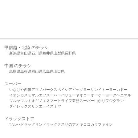
甲信越・北陸 のチラシ
新潟県
富山県
石川県
福井県
山梨県
長野県
中国 のチラシ
鳥取県
島根県
岡山県
広島県
山口県
スーパー
いなげや
西條
アマノパークス
ベイシア
ビッグヨーサン
イトーヨーカドー
イオン
カスミ
マルエツ
スーパーバリュー
ヤオコー
オーケー
ヨークベニマル
ツルヤ
マルト
オギノ
エスマート
ライフ
業務スーパー
いかり
フジグラン
ダイレックス
サンエー
イズミヤ
ドラッグストア
ツルハドラッグ
サンドラッグ
クスリのアオキ
ココカラファイン