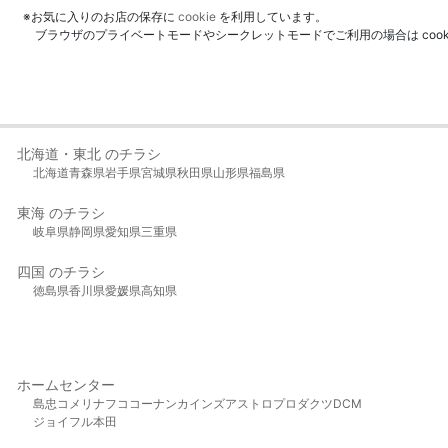
※お気に入りのお店の保存に
cookie
を利用しています。
ブラウザのプライベートモードやシークレットモードでご利用の場合は coo
北海道・東北 のチラシ
北海道
青森県
岩手県
宮城県
秋田県
山形県
福島県
東海 のチラシ
岐阜県
静岡県
愛知県
三重県
四国 のチラシ
徳島県
香川県
愛媛県
高知県
ホームセンター
島忠
コメリ
ナフコ
コーナン
カインズ
アストロプロダクツ
DCM
ジョイフル本田