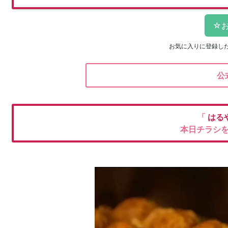
お気に入りに登録し
公
「
はる
本日チラシ