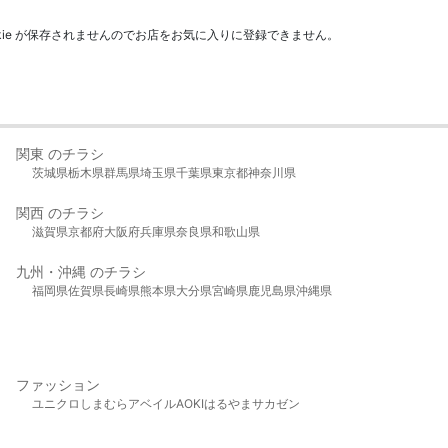
kie が保存されませんのでお店をお気に入りに登録できません。
関東 のチラシ
茨城県
栃木県
群馬県
埼玉県
千葉県
東京都
神奈川県
関西 のチラシ
滋賀県
京都府
大阪府
兵庫県
奈良県
和歌山県
九州・沖縄 のチラシ
福岡県
佐賀県
長崎県
熊本県
大分県
宮崎県
鹿児島県
沖縄県
ファッション
ユニクロ
しまむら
アベイル
AOKI
はるやま
サカゼン