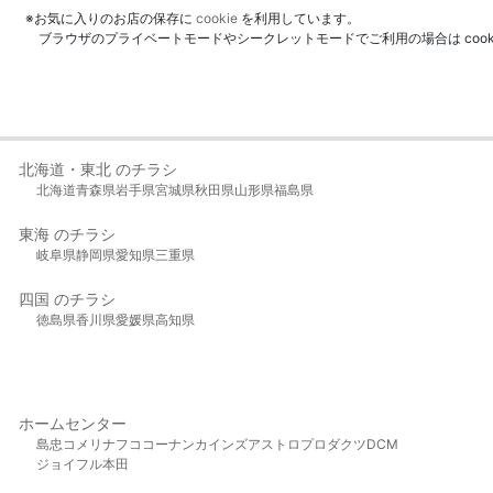
※お気に入りのお店の保存に
cookie
を利用しています。
ブラウザのプライベートモードやシークレットモードでご利用の場合は coo
北海道・東北 のチラシ
北海道
青森県
岩手県
宮城県
秋田県
山形県
福島県
東海 のチラシ
岐阜県
静岡県
愛知県
三重県
四国 のチラシ
徳島県
香川県
愛媛県
高知県
ホームセンター
島忠
コメリ
ナフコ
コーナン
カインズ
アストロプロダクツ
DCM
ジョイフル本田