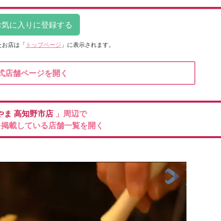
たお店は
「
トップページ
」に表示されます。
式店舗ページを開く
やま
高知野市店
」周辺で
を掲載している店舗一覧を開く