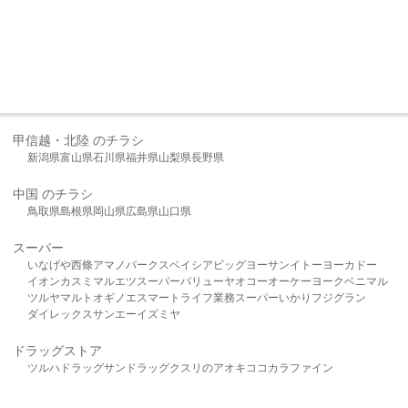
甲信越・北陸 のチラシ
新潟県
富山県
石川県
福井県
山梨県
長野県
中国 のチラシ
鳥取県
島根県
岡山県
広島県
山口県
スーパー
いなげや
西條
アマノパークス
ベイシア
ビッグヨーサン
イトーヨーカドー
イオン
カスミ
マルエツ
スーパーバリュー
ヤオコー
オーケー
ヨークベニマル
ツルヤ
マルト
オギノ
エスマート
ライフ
業務スーパー
いかり
フジグラン
ダイレックス
サンエー
イズミヤ
ドラッグストア
ツルハドラッグ
サンドラッグ
クスリのアオキ
ココカラファイン