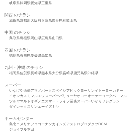
岐阜県
静岡県
愛知県
三重県
関西 のチラシ
滋賀県
京都府
大阪府
兵庫県
奈良県
和歌山県
中国 のチラシ
鳥取県
島根県
岡山県
広島県
山口県
四国 のチラシ
徳島県
香川県
愛媛県
高知県
九州・沖縄 のチラシ
福岡県
佐賀県
長崎県
熊本県
大分県
宮崎県
鹿児島県
沖縄県
スーパー
いなげや
西條
アマノパークス
ベイシア
ビッグヨーサン
イトーヨーカドー
イオン
カスミ
マルエツ
スーパーバリュー
ヤオコー
オーケー
ヨークベニマル
ツルヤ
マルト
オギノ
エスマート
ライフ
業務スーパー
いかり
フジグラン
ダイレックス
サンエー
イズミヤ
ホームセンター
島忠
コメリ
ナフコ
コーナン
カインズ
アストロプロダクツ
DCM
ジョイフル本田