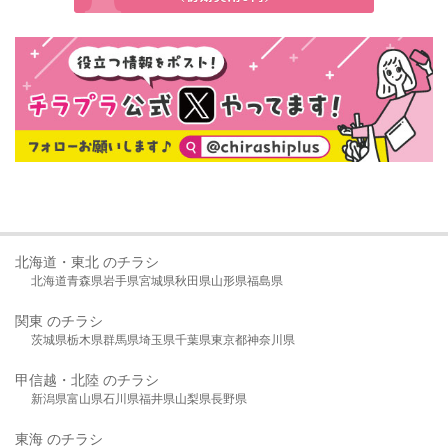
北海道・東北 のチラシ
北海道
青森県
岩手県
宮城県
秋田県
山形県
福島県
関東 のチラシ
茨城県
栃木県
群馬県
埼玉県
千葉県
東京都
神奈川県
甲信越・北陸 のチラシ
新潟県
富山県
石川県
福井県
山梨県
長野県
東海 のチラシ