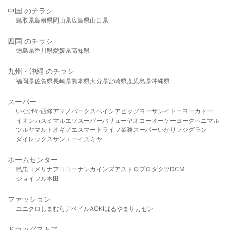
中国 のチラシ
鳥取県
島根県
岡山県
広島県
山口県
四国 のチラシ
徳島県
香川県
愛媛県
高知県
九州・沖縄 のチラシ
福岡県
佐賀県
長崎県
熊本県
大分県
宮崎県
鹿児島県
沖縄県
スーパー
いなげや
西條
アマノパークス
ベイシア
ビッグヨーサン
イトーヨーカドー
イオン
カスミ
マルエツ
スーパーバリュー
ヤオコー
オーケー
ヨークベニマル
ツルヤ
マルト
オギノ
エスマート
ライフ
業務スーパー
いかり
フジグラン
ダイレックス
サンエー
イズミヤ
ホームセンター
島忠
コメリ
ナフコ
コーナン
カインズ
アストロプロダクツ
DCM
ジョイフル本田
ファッション
ユニクロ
しまむら
アベイル
AOKI
はるやま
サカゼン
ドラッグストア