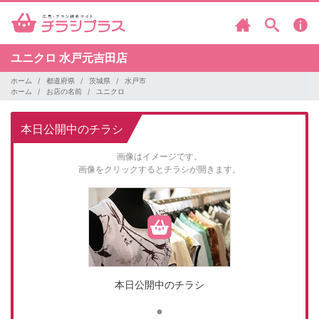
ユニクロ
水戸元吉田店
ホーム
都道府県
茨城県
水戸市
ホーム
お店の名前
ユニクロ
本日公開中のチラシ
画像はイメージです。
画像をクリックするとチラシが開きます。
本日公開中のチラシ