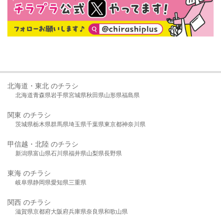
北海道・東北 のチラシ
北海道
青森県
岩手県
宮城県
秋田県
山形県
福島県
関東 のチラシ
茨城県
栃木県
群馬県
埼玉県
千葉県
東京都
神奈川県
甲信越・北陸 のチラシ
新潟県
富山県
石川県
福井県
山梨県
長野県
東海 のチラシ
岐阜県
静岡県
愛知県
三重県
関西 のチラシ
滋賀県
京都府
大阪府
兵庫県
奈良県
和歌山県