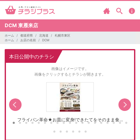
DCM
東雁来店
ホーム
都道府県
北海道
札幌市東区
ホーム
お店の名前
DCM
本日公開中のチラシ
画像はイメージです。
画像をクリックするとチラシが開きます。
フライパン革命★お皿に変身!できたてをそのまま食…