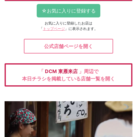
お気に入りに登録したお店は
「
トップページ
」に表示されます。
公式店舗ページを開く
「
DCM
東雁来店
」周辺で
本日チラシを掲載している店舗一覧を開く