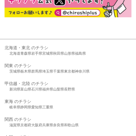
北海道・東北 のチラシ
北海道
青森県
岩手県
宮城県
秋田県
山形県
福島県
関東 のチラシ
茨城県
栃木県
群馬県
埼玉県
千葉県
東京都
神奈川県
甲信越・北陸 のチラシ
新潟県
富山県
石川県
福井県
山梨県
長野県
東海 のチラシ
岐阜県
静岡県
愛知県
三重県
関西 のチラシ
滋賀県
京都府
大阪府
兵庫県
奈良県
和歌山県