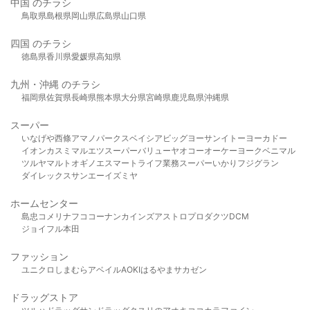
中国 のチラシ
鳥取県
島根県
岡山県
広島県
山口県
四国 のチラシ
徳島県
香川県
愛媛県
高知県
九州・沖縄 のチラシ
福岡県
佐賀県
長崎県
熊本県
大分県
宮崎県
鹿児島県
沖縄県
スーパー
いなげや
西條
アマノパークス
ベイシア
ビッグヨーサン
イトーヨーカドー
イオン
カスミ
マルエツ
スーパーバリュー
ヤオコー
オーケー
ヨークベニマル
ツルヤ
マルト
オギノ
エスマート
ライフ
業務スーパー
いかり
フジグラン
ダイレックス
サンエー
イズミヤ
ホームセンター
島忠
コメリ
ナフコ
コーナン
カインズ
アストロプロダクツ
DCM
ジョイフル本田
ファッション
ユニクロ
しまむら
アベイル
AOKI
はるやま
サカゼン
ドラッグストア