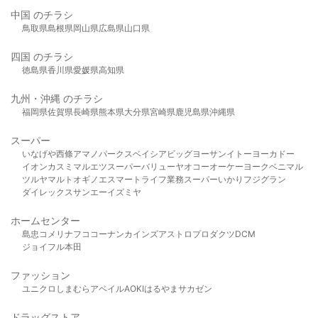
中国 のチラシ
鳥取県
島根県
岡山県
広島県
山口県
四国 のチラシ
徳島県
香川県
愛媛県
高知県
九州・沖縄 のチラシ
福岡県
佐賀県
長崎県
熊本県
大分県
宮崎県
鹿児島県
沖縄県
スーパー
いなげや
西條
アマノパークス
ベイシア
ビッグヨーサン
イトーヨーカドー
イオン
カスミ
マルエツ
スーパーバリュー
ヤオコー
オーケー
ヨークベニマル
ツルヤ
マルト
オギノ
エスマート
ライフ
業務スーパー
いかり
フジグラン
ダイレックス
サンエー
イズミヤ
ホームセンター
島忠
コメリ
ナフコ
コーナン
カインズ
アストロプロダクツ
DCM
ジョイフル本田
ファッション
ユニクロ
しまむら
アベイル
AOKI
はるやま
サカゼン
ドラッグストア