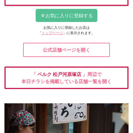
お気に入りに登録したお店は
「
トップページ
」に表示されます。
公式店舗ページを開く
「
ベルク
松戸河原塚店
」周辺で
本日チラシを掲載している店舗一覧を開く