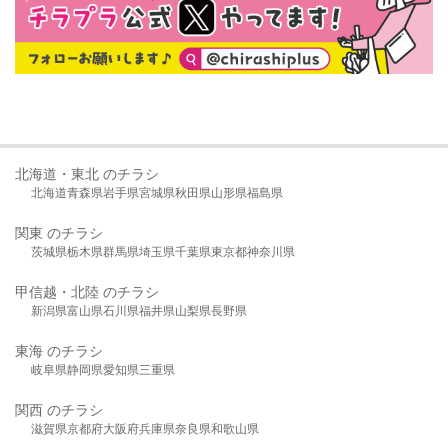
北海道・東北 のチラシ
北海道
青森県
岩手県
宮城県
秋田県
山形県
福島県
関東 のチラシ
茨城県
栃木県
群馬県
埼玉県
千葉県
東京都
神奈川県
甲信越・北陸 のチラシ
新潟県
富山県
石川県
福井県
山梨県
長野県
東海 のチラシ
岐阜県
静岡県
愛知県
三重県
関西 のチラシ
滋賀県
京都府
大阪府
兵庫県
奈良県
和歌山県