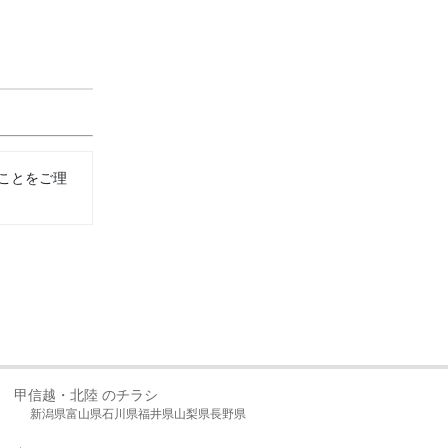
ことをご理
甲信越・北陸 のチラシ
新潟県
富山県
石川県
福井県
山梨県
長野県