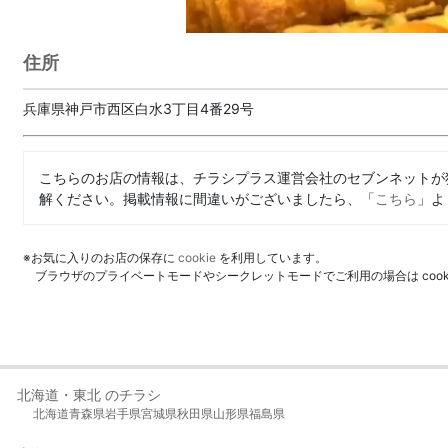
住所
兵庫県神戸市西区白水3丁目4番29号
こちらのお店の情報は、チラシプラス運営会社のセブンネットが
解ください。掲載情報に間違いがございましたら、「
こちら
」よ
※お気に入りのお店の保存に
cookie
を利用しています。
ブラウザのプライベートモードやシークレットモードでご利用の場合は coo
北海道・東北 のチラシ
北海道
青森県
岩手県
宮城県
秋田県
山形県
福島県