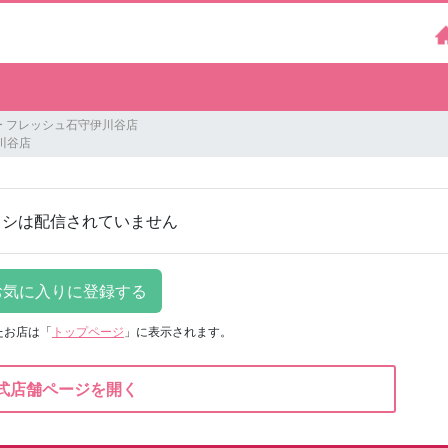
 フレッシュ石守伊川谷店
川谷店
ラシは配信されていません
たお店は
「
トップページ
」に表示されます。
式店舗ページを開く