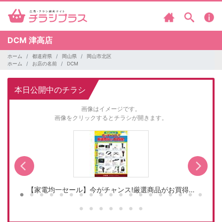
DCM
津高店
ホーム
都道府県
岡山県
岡山市北区
ホーム
お店の名前
DCM
本日公開中のチラシ
画像はイメージです。
画像をクリックするとチラシが開きます。
【家電均一セール】今がチャンス!厳選商品がお買得…