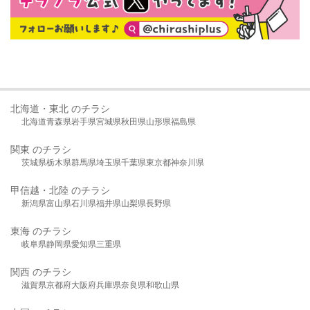
北海道・東北 のチラシ
北海道
青森県
岩手県
宮城県
秋田県
山形県
福島県
関東 のチラシ
茨城県
栃木県
群馬県
埼玉県
千葉県
東京都
神奈川県
甲信越・北陸 のチラシ
新潟県
富山県
石川県
福井県
山梨県
長野県
東海 のチラシ
岐阜県
静岡県
愛知県
三重県
関西 のチラシ
滋賀県
京都府
大阪府
兵庫県
奈良県
和歌山県