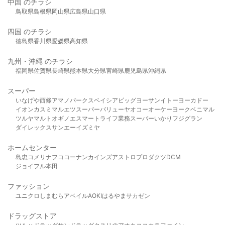
中国 のチラシ
鳥取県
島根県
岡山県
広島県
山口県
四国 のチラシ
徳島県
香川県
愛媛県
高知県
九州・沖縄 のチラシ
福岡県
佐賀県
長崎県
熊本県
大分県
宮崎県
鹿児島県
沖縄県
スーパー
いなげや
西條
アマノパークス
ベイシア
ビッグヨーサン
イトーヨーカドー
イオン
カスミ
マルエツ
スーパーバリュー
ヤオコー
オーケー
ヨークベニマル
ツルヤ
マルト
オギノ
エスマート
ライフ
業務スーパー
いかり
フジグラン
ダイレックス
サンエー
イズミヤ
ホームセンター
島忠
コメリ
ナフコ
コーナン
カインズ
アストロプロダクツ
DCM
ジョイフル本田
ファッション
ユニクロ
しまむら
アベイル
AOKI
はるやま
サカゼン
ドラッグストア