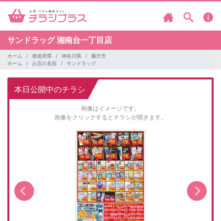
サンドラッグ
湘南台一丁目店
ホーム
都道府県
神奈川県
藤沢市
ホーム
お店の名前
サンドラッグ
本日公開中のチラシ
画像はイメージです。
画像をクリックするとチラシが開きます。