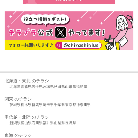
北海道・東北 のチラシ
北海道
青森県
岩手県
宮城県
秋田県
山形県
福島県
関東 のチラシ
茨城県
栃木県
群馬県
埼玉県
千葉県
東京都
神奈川県
甲信越・北陸 のチラシ
新潟県
富山県
石川県
福井県
山梨県
長野県
東海 のチラシ