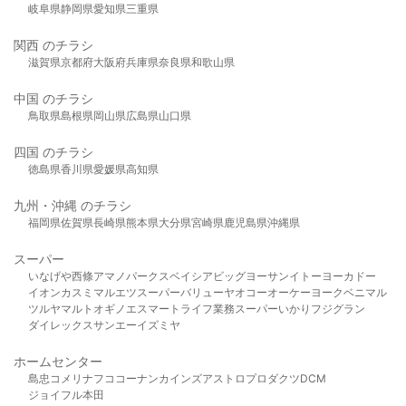
岐阜県
静岡県
愛知県
三重県
関西 のチラシ
滋賀県
京都府
大阪府
兵庫県
奈良県
和歌山県
中国 のチラシ
鳥取県
島根県
岡山県
広島県
山口県
四国 のチラシ
徳島県
香川県
愛媛県
高知県
九州・沖縄 のチラシ
福岡県
佐賀県
長崎県
熊本県
大分県
宮崎県
鹿児島県
沖縄県
スーパー
いなげや
西條
アマノパークス
ベイシア
ビッグヨーサン
イトーヨーカドー
イオン
カスミ
マルエツ
スーパーバリュー
ヤオコー
オーケー
ヨークベニマル
ツルヤ
マルト
オギノ
エスマート
ライフ
業務スーパー
いかり
フジグラン
ダイレックス
サンエー
イズミヤ
ホームセンター
島忠
コメリ
ナフコ
コーナン
カインズ
アストロプロダクツ
DCM
ジョイフル本田