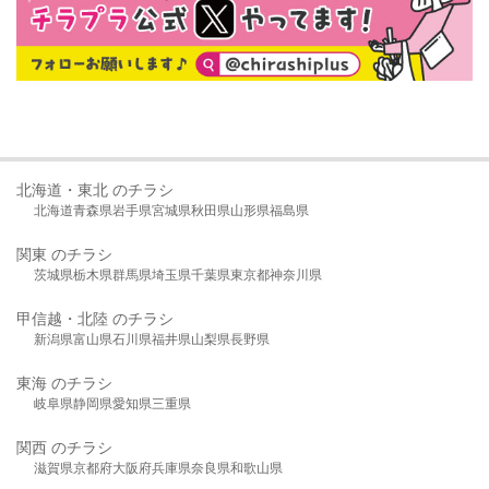
北海道・東北 のチラシ
北海道
青森県
岩手県
宮城県
秋田県
山形県
福島県
関東 のチラシ
茨城県
栃木県
群馬県
埼玉県
千葉県
東京都
神奈川県
甲信越・北陸 のチラシ
新潟県
富山県
石川県
福井県
山梨県
長野県
東海 のチラシ
岐阜県
静岡県
愛知県
三重県
関西 のチラシ
滋賀県
京都府
大阪府
兵庫県
奈良県
和歌山県