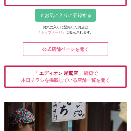
お気に入りに登録したお店は
「
トップページ
」に表示されます。
公式店舗ページを開く
「
エディオン
尾鷲店
」周辺で
本日チラシを掲載している店舗一覧を開く