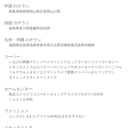
中国 のチラシ
鳥取県
島根県
岡山県
広島県
山口県
四国 のチラシ
徳島県
香川県
愛媛県
高知県
九州・沖縄 のチラシ
福岡県
佐賀県
長崎県
熊本県
大分県
宮崎県
鹿児島県
沖縄県
スーパー
いなげや
西條
アマノパークス
ベイシア
ビッグヨーサン
イトーヨーカドー
イオン
カスミ
マルエツ
スーパーバリュー
ヤオコー
オーケー
ヨークベニマル
ツルヤ
マルト
オギノ
エスマート
ライフ
業務スーパー
いかり
フジグラン
ダイレックス
サンエー
イズミヤ
ホームセンター
島忠
コメリ
ナフコ
コーナン
カインズ
アストロプロダクツ
DCM
ジョイフル本田
ファッション
ユニクロ
しまむら
アベイル
AOKI
はるやま
サカゼン
ドラッグストア