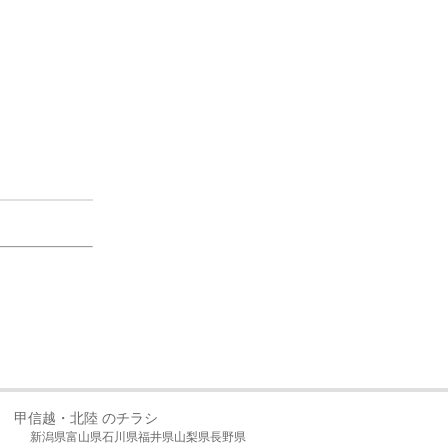
甲信越・北陸 のチラシ
新潟県
富山県
石川県
福井県
山梨県
長野県