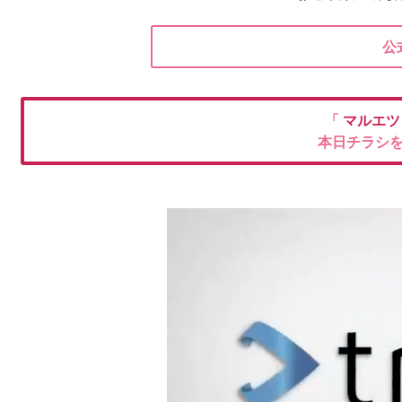
公
「
マルエツ
本日チラシ