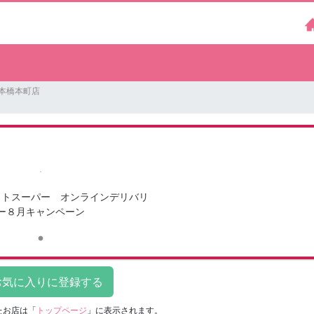
日本橋本町店
ットスーパー オンラインデリバリ
ー８月キャンペーン
たお店は
「
トップページ
」に表示されます。