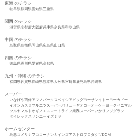
東海 のチラシ
岐阜県
静岡県
愛知県
三重県
関西 のチラシ
滋賀県
京都府
大阪府
兵庫県
奈良県
和歌山県
中国 のチラシ
鳥取県
島根県
岡山県
広島県
山口県
四国 のチラシ
徳島県
香川県
愛媛県
高知県
九州・沖縄 のチラシ
福岡県
佐賀県
長崎県
熊本県
大分県
宮崎県
鹿児島県
沖縄県
スーパー
いなげや
西條
アマノパークス
ベイシア
ビッグヨーサン
イトーヨーカドー
イオン
カスミ
マルエツ
スーパーバリュー
ヤオコー
オーケー
ヨークベニマル
ツルヤ
マルト
オギノ
エスマート
ライフ
業務スーパー
いかり
フジグラン
ダイレックス
サンエー
イズミヤ
ホームセンター
島忠
コメリ
ナフコ
コーナン
カインズ
アストロプロダクツ
DCM