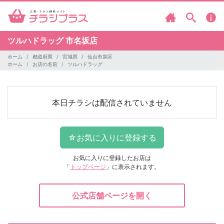
ツルハドラッグ
市名坂店
ホーム
都道府県
宮城県
仙台市泉区
ホーム
お店の名前
ツルハドラッグ
本日チラシは配信されていません
お気に入りに登録したお店は
「
トップページ
」に表示されます。
公式店舗ページを開く