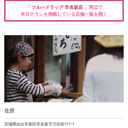
「
ツルハドラッグ
市名坂店
」周辺で
本日チラシを掲載している店舗一覧を開く
住所
宮城県仙台市泉区市名坂字万吉前117-1