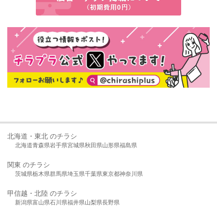
北海道・東北 のチラシ
北海道
青森県
岩手県
宮城県
秋田県
山形県
福島県
関東 のチラシ
茨城県
栃木県
群馬県
埼玉県
千葉県
東京都
神奈川県
甲信越・北陸 のチラシ
新潟県
富山県
石川県
福井県
山梨県
長野県