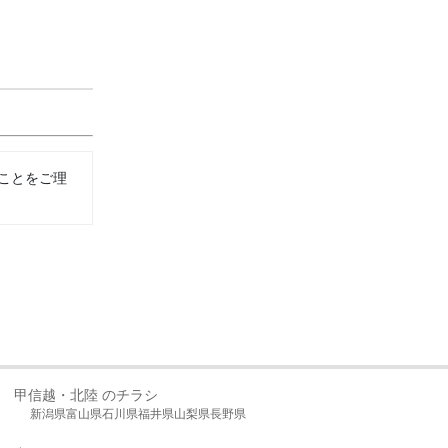
ことをご理
甲信越・北陸 のチラシ
新潟県
富山県
石川県
福井県
山梨県
長野県