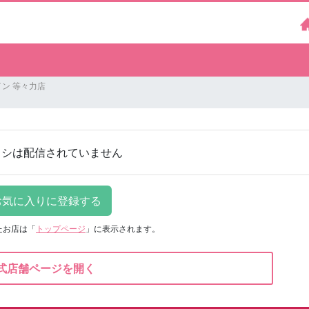
ン 等々力店
ラシは配信されていません
たお店は
「
トップページ
」に表示されます。
式店舗ページを開く