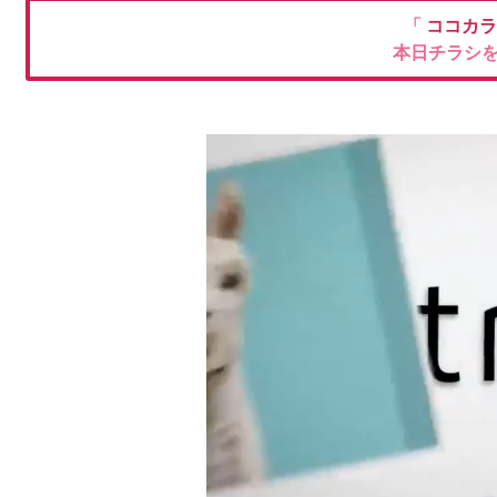
「
ココカラ
本日チラシ