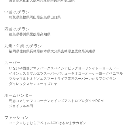
滋賀県
京都府
大阪府
兵庫県
奈良県
和歌山県
中国 のチラシ
鳥取県
島根県
岡山県
広島県
山口県
四国 のチラシ
徳島県
香川県
愛媛県
高知県
九州・沖縄 のチラシ
福岡県
佐賀県
長崎県
熊本県
大分県
宮崎県
鹿児島県
沖縄県
スーパー
いなげや
西條
アマノパークス
ベイシア
ビッグヨーサン
イトーヨーカドー
イオン
カスミ
マルエツ
スーパーバリュー
ヤオコー
オーケー
ヨークベニマル
ツルヤ
マルト
オギノ
エスマート
ライフ
業務スーパー
いかり
フジグラン
ダイレックス
サンエー
イズミヤ
ホームセンター
島忠
コメリ
ナフコ
コーナン
カインズ
アストロプロダクツ
DCM
ジョイフル本田
ファッション
ユニクロ
しまむら
アベイル
AOKI
はるやま
サカゼン