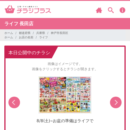
ライフ
長田店
ホーム
都道府県
兵庫県
神戸市長田区
ホーム
お店の名前
ライフ
本日公開中のチラシ
画像はイメージです。
画像をクリックするとチラシが開きます。
8/8(土)~お盆の準備はライフで