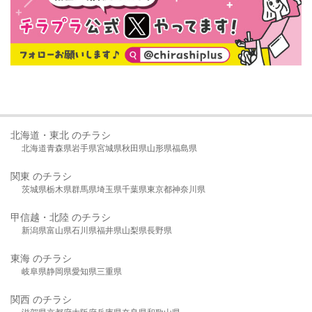
北海道・東北 のチラシ
北海道
青森県
岩手県
宮城県
秋田県
山形県
福島県
関東 のチラシ
茨城県
栃木県
群馬県
埼玉県
千葉県
東京都
神奈川県
甲信越・北陸 のチラシ
新潟県
富山県
石川県
福井県
山梨県
長野県
東海 のチラシ
岐阜県
静岡県
愛知県
三重県
関西 のチラシ