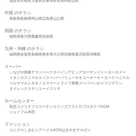
滋賀県
京都府
大阪府
兵庫県
奈良県
和歌山県
中国 のチラシ
鳥取県
島根県
岡山県
広島県
山口県
四国 のチラシ
徳島県
香川県
愛媛県
高知県
九州・沖縄 のチラシ
福岡県
佐賀県
長崎県
熊本県
大分県
宮崎県
鹿児島県
沖縄県
スーパー
いなげや
西條
アマノパークス
ベイシア
ビッグヨーサン
イトーヨーカドー
イオン
カスミ
マルエツ
スーパーバリュー
ヤオコー
オーケー
ヨークベニマル
ツルヤ
マルト
オギノ
エスマート
ライフ
業務スーパー
いかり
フジグラン
ダイレックス
サンエー
イズミヤ
ホームセンター
島忠
コメリ
ナフコ
コーナン
カインズ
アストロプロダクツ
DCM
ジョイフル本田
ファッション
ユニクロ
しまむら
アベイル
AOKI
はるやま
サカゼン