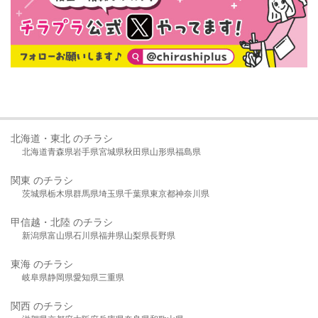
北海道・東北 のチラシ
北海道
青森県
岩手県
宮城県
秋田県
山形県
福島県
関東 のチラシ
茨城県
栃木県
群馬県
埼玉県
千葉県
東京都
神奈川県
甲信越・北陸 のチラシ
新潟県
富山県
石川県
福井県
山梨県
長野県
東海 のチラシ
岐阜県
静岡県
愛知県
三重県
関西 のチラシ