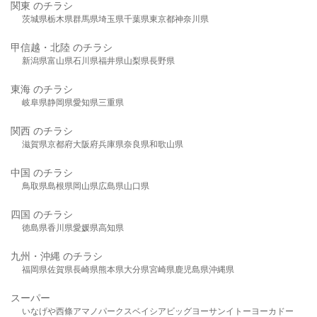
関東 のチラシ
茨城県
栃木県
群馬県
埼玉県
千葉県
東京都
神奈川県
甲信越・北陸 のチラシ
新潟県
富山県
石川県
福井県
山梨県
長野県
東海 のチラシ
岐阜県
静岡県
愛知県
三重県
関西 のチラシ
滋賀県
京都府
大阪府
兵庫県
奈良県
和歌山県
中国 のチラシ
鳥取県
島根県
岡山県
広島県
山口県
四国 のチラシ
徳島県
香川県
愛媛県
高知県
九州・沖縄 のチラシ
福岡県
佐賀県
長崎県
熊本県
大分県
宮崎県
鹿児島県
沖縄県
スーパー
いなげや
西條
アマノパークス
ベイシア
ビッグヨーサン
イトーヨーカドー