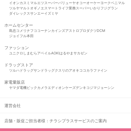
イオン
カスミ
マルエツ
スーパーバリュー
ヤオコー
オーケー
ヨークベニマル
ツルヤ
マルト
オギノ
エスマート
ライフ
業務スーパー
いかり
フジグラン
ダイレックス
サンエー
イズミヤ
ホームセンター
島忠
コメリ
ナフコ
コーナン
カインズ
アストロプロダクツ
DCM
ジョイフル本田
ファッション
ユニクロ
しまむら
アベイル
AOKI
はるやま
サカゼン
ドラッグストア
ツルハドラッグ
サンドラッグ
クスリのアオキ
ココカラファイン
家電量販店
ヤマダ電機
ビックカメラ
エディオン
ケーズデンキ
コジマ
ジョーシン
運営会社
店舗・販促ご担当者様：チラシプラスサービスのご案内