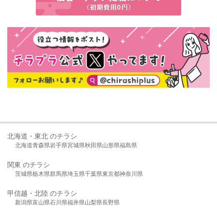
北海道・東北 のチラシ
北海道
青森県
岩手県
宮城県
秋田県
山形県
福島県
関東 のチラシ
茨城県
栃木県
群馬県
埼玉県
千葉県
東京都
神奈川県
甲信越・北陸 のチラシ
新潟県
富山県
石川県
福井県
山梨県
長野県