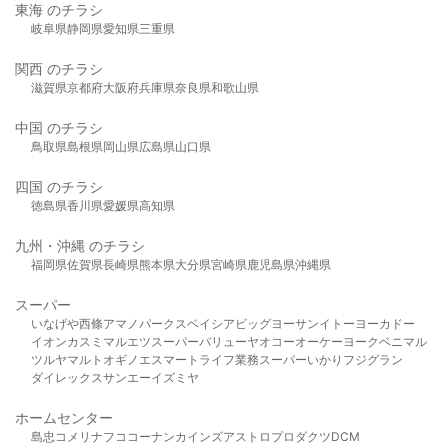
東海 のチラシ
岐阜県
静岡県
愛知県
三重県
関西 のチラシ
滋賀県
京都府
大阪府
兵庫県
奈良県
和歌山県
中国 のチラシ
鳥取県
島根県
岡山県
広島県
山口県
四国 のチラシ
徳島県
香川県
愛媛県
高知県
九州・沖縄 のチラシ
福岡県
佐賀県
長崎県
熊本県
大分県
宮崎県
鹿児島県
沖縄県
スーパー
いなげや
西條
アマノパークス
ベイシア
ビッグヨーサン
イトーヨーカドー
イオン
カスミ
マルエツ
スーパーバリュー
ヤオコー
オーケー
ヨークベニマル
ツルヤ
マルト
オギノ
エスマート
ライフ
業務スーパー
いかり
フジグラン
ダイレックス
サンエー
イズミヤ
ホームセンター
島忠
コメリ
ナフコ
コーナン
カインズ
アストロプロダクツ
DCM