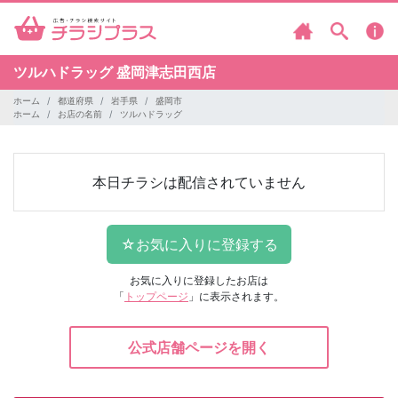
ツルハドラッグ
盛岡津志田西店
ホーム
都道府県
岩手県
盛岡市
ホーム
お店の名前
ツルハドラッグ
本日チラシは配信されていません
お気に入りに登録したお店は
「
トップページ
」に表示されます。
公式店舗ページを開く