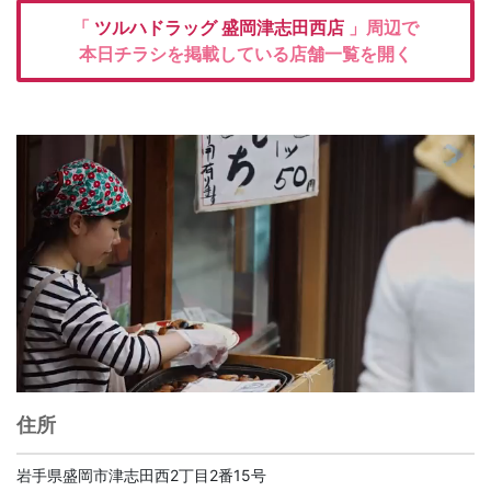
「
ツルハドラッグ
盛岡津志田西店
」周辺で
本日チラシを掲載している店舗一覧を開く
住所
岩手県盛岡市津志田西2丁目2番15号