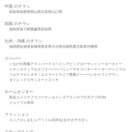
中国 のチラシ
鳥取県
島根県
岡山県
広島県
山口県
四国 のチラシ
徳島県
香川県
愛媛県
高知県
九州・沖縄 のチラシ
福岡県
佐賀県
長崎県
熊本県
大分県
宮崎県
鹿児島県
沖縄県
スーパー
いなげや
西條
アマノパークス
ベイシア
ビッグヨーサン
イトーヨーカドー
イオン
カスミ
マルエツ
スーパーバリュー
ヤオコー
オーケー
ヨークベニマル
ツルヤ
マルト
オギノ
エスマート
ライフ
業務スーパー
いかり
フジグラン
ダイレックス
サンエー
イズミヤ
ホームセンター
島忠
コメリ
ナフコ
コーナン
カインズ
アストロプロダクツ
DCM
ジョイフル本田
ファッション
ユニクロ
しまむら
アベイル
AOKI
はるやま
サカゼン
ドラッグストア