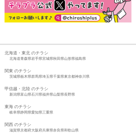
北海道・東北 のチラシ
北海道
青森県
岩手県
宮城県
秋田県
山形県
福島県
関東 のチラシ
茨城県
栃木県
群馬県
埼玉県
千葉県
東京都
神奈川県
甲信越・北陸 のチラシ
新潟県
富山県
石川県
福井県
山梨県
長野県
東海 のチラシ
岐阜県
静岡県
愛知県
三重県
関西 のチラシ
滋賀県
京都府
大阪府
兵庫県
奈良県
和歌山県