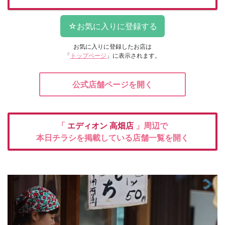
お気に入りに登録したお店は
「
トップページ
」に表示されます。
公式店舗ページを開く
「
エディオン
高畑店
」周辺で
本日チラシを掲載している店舗一覧を開く