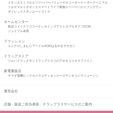
イオン
カスミ
マルエツ
スーパーバリュー
ヤオコー
オーケー
ヨークベニマル
ツルヤ
マルト
オギノ
エスマート
ライフ
業務スーパー
いかり
フジグラン
ダイレックス
サンエー
イズミヤ
ホームセンター
島忠
コメリ
ナフコ
コーナン
カインズ
アストロプロダクツ
DCM
ジョイフル本田
ファッション
ユニクロ
しまむら
アベイル
AOKI
はるやま
サカゼン
ドラッグストア
ツルハドラッグ
サンドラッグ
クスリのアオキ
ココカラファイン
家電量販店
ヤマダ電機
ビックカメラ
エディオン
ケーズデンキ
コジマ
ジョーシン
運営会社
店舗・販促ご担当者様：チラシプラスサービスのご案内