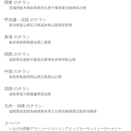
関東 のチラシ
茨城県
栃木県
群馬県
埼玉県
千葉県
東京都
神奈川県
甲信越・北陸 のチラシ
新潟県
富山県
石川県
福井県
山梨県
長野県
東海 のチラシ
岐阜県
静岡県
愛知県
三重県
関西 のチラシ
滋賀県
京都府
大阪府
兵庫県
奈良県
和歌山県
中国 のチラシ
鳥取県
島根県
岡山県
広島県
山口県
四国 のチラシ
徳島県
香川県
愛媛県
高知県
九州・沖縄 のチラシ
福岡県
佐賀県
長崎県
熊本県
大分県
宮崎県
鹿児島県
沖縄県
スーパー
いなげや
西條
アマノパークス
ベイシア
ビッグヨーサン
イトーヨーカドー