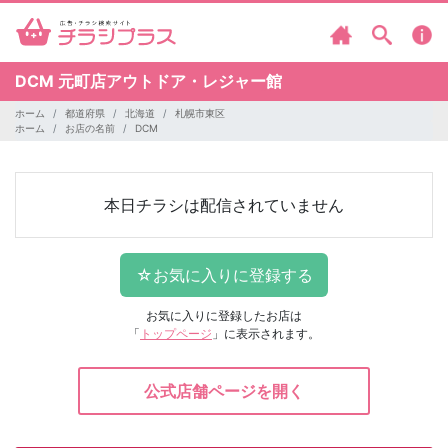
DCM
元町店アウトドア・レジャー館
ホーム
都道府県
北海道
札幌市東区
ホーム
お店の名前
DCM
本日チラシは配信されていません
お気に入りに登録したお店は
「
トップページ
」に表示されます。
公式店舗ページを開く