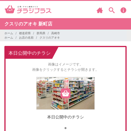
クスリのアオキ
新町店
ホーム
都道府県
群馬県
高崎市
ホーム
お店の名前
クスリのアオキ
本日公開中のチラシ
画像はイメージです。
画像をクリックするとチラシが開きます。
本日公開中のチラシ