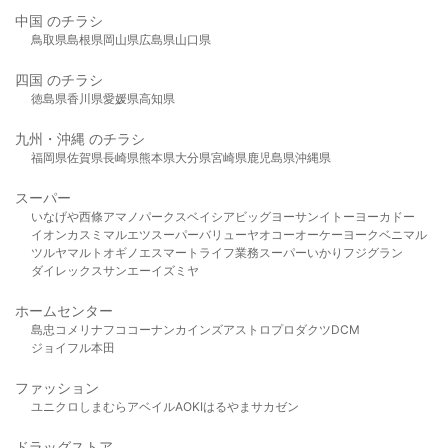
中国 のチラシ
鳥取県
島根県
岡山県
広島県
山口県
四国 のチラシ
徳島県
香川県
愛媛県
高知県
九州・沖縄 のチラシ
福岡県
佐賀県
長崎県
熊本県
大分県
宮崎県
鹿児島県
沖縄県
スーパー
いなげや
西條
アマノパークス
ベイシア
ビッグヨーサン
イトーヨーカドー
イオン
カスミ
マルエツ
スーパーバリュー
ヤオコー
オーケー
ヨークベニマル
ツルヤ
マルト
オギノ
エスマート
ライフ
業務スーパー
いかり
フジグラン
ダイレックス
サンエー
イズミヤ
ホームセンター
島忠
コメリ
ナフコ
コーナン
カインズ
アストロプロダクツ
DCM
ジョイフル本田
ファッション
ユニクロ
しまむら
アベイル
AOKI
はるやま
サカゼン
ドラッグストア