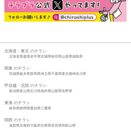
北海道・東北 のチラシ
北海道
青森県
岩手県
宮城県
秋田県
山形県
福島県
関東 のチラシ
茨城県
栃木県
群馬県
埼玉県
千葉県
東京都
神奈川県
甲信越・北陸 のチラシ
新潟県
富山県
石川県
福井県
山梨県
長野県
東海 のチラシ
岐阜県
静岡県
愛知県
三重県
関西 のチラシ
滋賀県
京都府
大阪府
兵庫県
奈良県
和歌山県