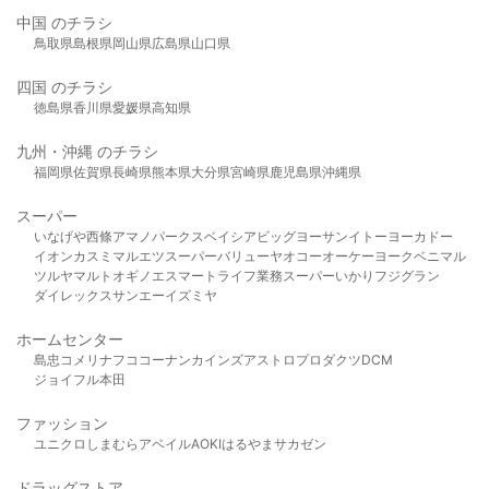
中国 のチラシ
鳥取県
島根県
岡山県
広島県
山口県
四国 のチラシ
徳島県
香川県
愛媛県
高知県
九州・沖縄 のチラシ
福岡県
佐賀県
長崎県
熊本県
大分県
宮崎県
鹿児島県
沖縄県
スーパー
いなげや
西條
アマノパークス
ベイシア
ビッグヨーサン
イトーヨーカドー
イオン
カスミ
マルエツ
スーパーバリュー
ヤオコー
オーケー
ヨークベニマル
ツルヤ
マルト
オギノ
エスマート
ライフ
業務スーパー
いかり
フジグラン
ダイレックス
サンエー
イズミヤ
ホームセンター
島忠
コメリ
ナフコ
コーナン
カインズ
アストロプロダクツ
DCM
ジョイフル本田
ファッション
ユニクロ
しまむら
アベイル
AOKI
はるやま
サカゼン
ドラッグストア