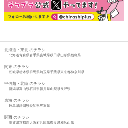
北海道・東北 のチラシ
北海道
青森県
岩手県
宮城県
秋田県
山形県
福島県
関東 のチラシ
茨城県
栃木県
群馬県
埼玉県
千葉県
東京都
神奈川県
甲信越・北陸 のチラシ
新潟県
富山県
石川県
福井県
山梨県
長野県
東海 のチラシ
岐阜県
静岡県
愛知県
三重県
関西 のチラシ
滋賀県
京都府
大阪府
兵庫県
奈良県
和歌山県