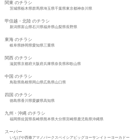
関東 のチラシ
茨城県
栃木県
群馬県
埼玉県
千葉県
東京都
神奈川県
甲信越・北陸 のチラシ
新潟県
富山県
石川県
福井県
山梨県
長野県
東海 のチラシ
岐阜県
静岡県
愛知県
三重県
関西 のチラシ
滋賀県
京都府
大阪府
兵庫県
奈良県
和歌山県
中国 のチラシ
鳥取県
島根県
岡山県
広島県
山口県
四国 のチラシ
徳島県
香川県
愛媛県
高知県
九州・沖縄 のチラシ
福岡県
佐賀県
長崎県
熊本県
大分県
宮崎県
鹿児島県
沖縄県
スーパー
いなげや
西條
アマノパークス
ベイシア
ビッグヨーサン
イトーヨーカドー