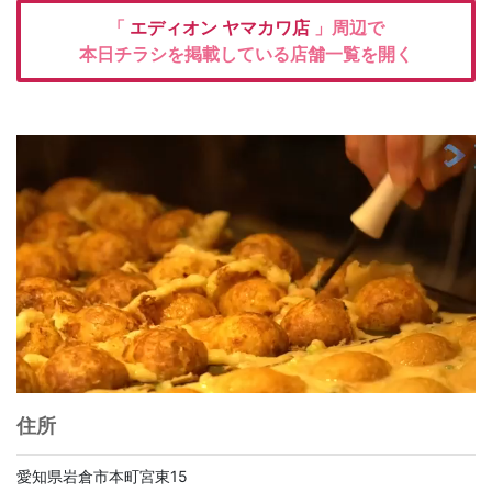
「
エディオン
ヤマカワ店
」周辺で
本日チラシを掲載している店舗一覧を開く
住所
愛知県岩倉市本町宮東15