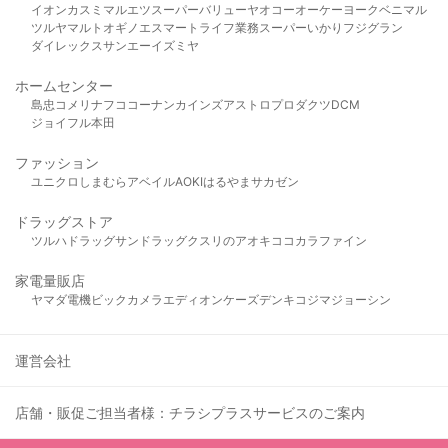
イオン
カスミ
マルエツ
スーパーバリュー
ヤオコー
オーケー
ヨークベニマル
ツルヤ
マルト
オギノ
エスマート
ライフ
業務スーパー
いかり
フジグラン
ダイレックス
サンエー
イズミヤ
ホームセンター
島忠
コメリ
ナフコ
コーナン
カインズ
アストロプロダクツ
DCM
ジョイフル本田
ファッション
ユニクロ
しまむら
アベイル
AOKI
はるやま
サカゼン
ドラッグストア
ツルハドラッグ
サンドラッグ
クスリのアオキ
ココカラファイン
家電量販店
ヤマダ電機
ビックカメラ
エディオン
ケーズデンキ
コジマ
ジョーシン
運営会社
店舗・販促ご担当者様：チラシプラスサービスのご案内