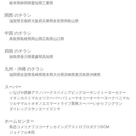
岐阜県
静岡県
愛知県
三重県
関西 のチラシ
滋賀県
京都府
大阪府
兵庫県
奈良県
和歌山県
中国 のチラシ
鳥取県
島根県
岡山県
広島県
山口県
四国 のチラシ
徳島県
香川県
愛媛県
高知県
九州・沖縄 のチラシ
福岡県
佐賀県
長崎県
熊本県
大分県
宮崎県
鹿児島県
沖縄県
スーパー
いなげや
西條
アマノパークス
ベイシア
ビッグヨーサン
イトーヨーカドー
イオン
カスミ
マルエツ
スーパーバリュー
ヤオコー
オーケー
ヨークベニマル
ツルヤ
マルト
オギノ
エスマート
ライフ
業務スーパー
いかり
フジグラン
ダイレックス
サンエー
イズミヤ
ホームセンター
島忠
コメリ
ナフコ
コーナン
カインズ
アストロプロダクツ
DCM
ジョイフル本田