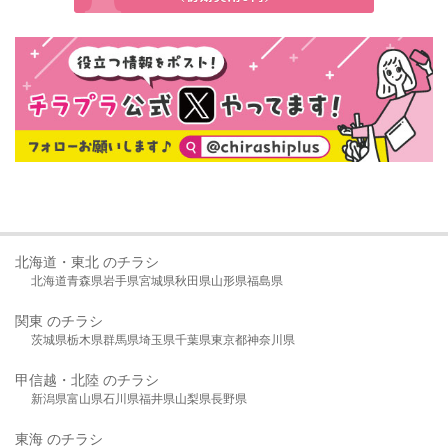
北海道・東北 のチラシ
北海道
青森県
岩手県
宮城県
秋田県
山形県
福島県
関東 のチラシ
茨城県
栃木県
群馬県
埼玉県
千葉県
東京都
神奈川県
甲信越・北陸 のチラシ
新潟県
富山県
石川県
福井県
山梨県
長野県
東海 のチラシ