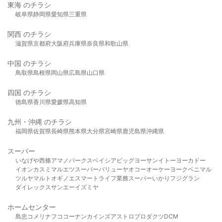
東海 のチラシ
岐阜県
静岡県
愛知県
三重県
関西 のチラシ
滋賀県
京都府
大阪府
兵庫県
奈良県
和歌山県
中国 のチラシ
鳥取県
島根県
岡山県
広島県
山口県
四国 のチラシ
徳島県
香川県
愛媛県
高知県
九州・沖縄 のチラシ
福岡県
佐賀県
長崎県
熊本県
大分県
宮崎県
鹿児島県
沖縄県
スーパー
いなげや
西條
アマノパークス
ベイシア
ビッグヨーサン
イトーヨーカドー
イオン
カスミ
マルエツ
スーパーバリュー
ヤオコー
オーケー
ヨークベニマル
ツルヤ
マルト
オギノ
エスマート
ライフ
業務スーパー
いかり
フジグラン
ダイレックス
サンエー
イズミヤ
ホームセンター
島忠
コメリ
ナフコ
コーナン
カインズ
アストロプロダクツ
DCM