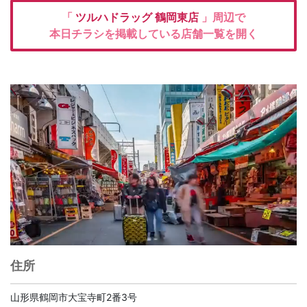
「
ツルハドラッグ
鶴岡東店
」周辺で
本日チラシを掲載している店舗一覧を開く
住所
山形県鶴岡市大宝寺町2番3号