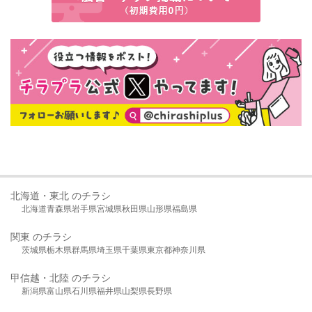
北海道・東北 のチラシ
北海道
青森県
岩手県
宮城県
秋田県
山形県
福島県
関東 のチラシ
茨城県
栃木県
群馬県
埼玉県
千葉県
東京都
神奈川県
甲信越・北陸 のチラシ
新潟県
富山県
石川県
福井県
山梨県
長野県