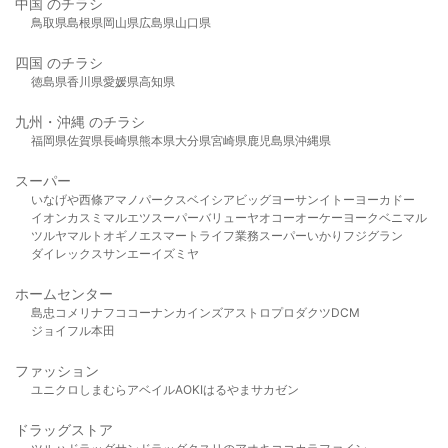
中国 のチラシ
鳥取県
島根県
岡山県
広島県
山口県
四国 のチラシ
徳島県
香川県
愛媛県
高知県
九州・沖縄 のチラシ
福岡県
佐賀県
長崎県
熊本県
大分県
宮崎県
鹿児島県
沖縄県
スーパー
いなげや
西條
アマノパークス
ベイシア
ビッグヨーサン
イトーヨーカドー
イオン
カスミ
マルエツ
スーパーバリュー
ヤオコー
オーケー
ヨークベニマル
ツルヤ
マルト
オギノ
エスマート
ライフ
業務スーパー
いかり
フジグラン
ダイレックス
サンエー
イズミヤ
ホームセンター
島忠
コメリ
ナフコ
コーナン
カインズ
アストロプロダクツ
DCM
ジョイフル本田
ファッション
ユニクロ
しまむら
アベイル
AOKI
はるやま
サカゼン
ドラッグストア