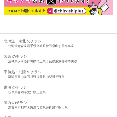
北海道・東北 のチラシ
北海道
青森県
岩手県
宮城県
秋田県
山形県
福島県
関東 のチラシ
茨城県
栃木県
群馬県
埼玉県
千葉県
東京都
神奈川県
甲信越・北陸 のチラシ
新潟県
富山県
石川県
福井県
山梨県
長野県
東海 のチラシ
岐阜県
静岡県
愛知県
三重県
関西 のチラシ
滋賀県
京都府
大阪府
兵庫県
奈良県
和歌山県