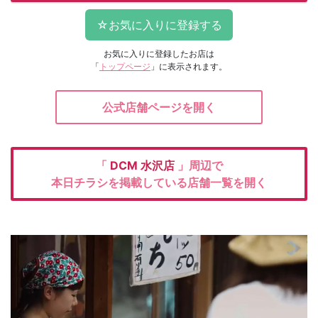
お気に入りに登録したお店は
「
トップページ
」に表示されます。
公式店舗ページを開く
「
DCM
水沢店
」周辺で
本日チラシを掲載している店舗一覧を開く