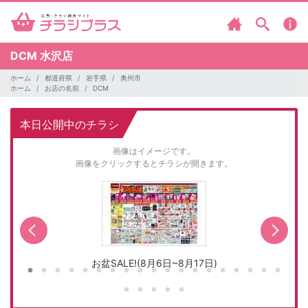
DCM
水沢店
ホーム
都道府県
岩手県
奥州市
ホーム
お店の名前
DCM
本日公開中のチラシ
画像はイメージです。
画像をクリックするとチラシが開きます。
お盆SALE!(8月6日~8月17日)